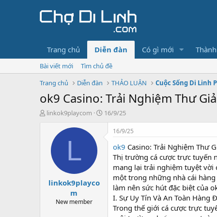
Trang chủ
Diễn đàn
Có gì mới
Thành
Bài viết mới
Tìm chủ đề
Trang chủ
Diễn đàn
THẢO LUẬN
Cuộc Sống Di Linh 
ok9 Casino: Trải Nghiệm Thư Gi
T
N
linkok9playcom
16/9/25
h
g
r
à
16/9/25
e
y
L
ok9
Casino: Trải Nghiệm Thư G
a
g
d
ử
Thị trường cá cược trực tuyến n
s
i
mang lại trải nghiệm tuyệt vời
t
một trong những nhà cái hàng 
linkok9playco
a
làm nên sức hút đặc biệt của o
r
m
I. Sự Uy Tín Và An Toàn Hàng Đ
t
New member
Trong thế giới cá cược trực tu
e