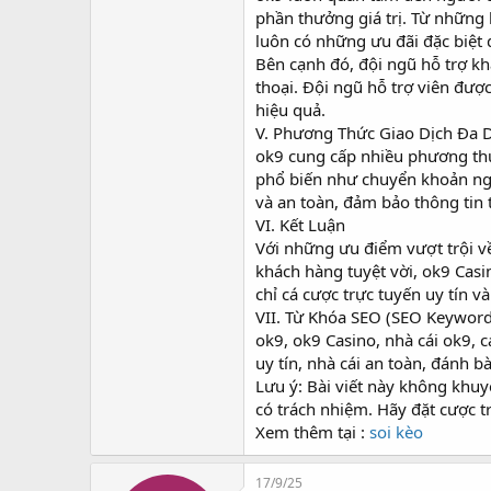
phần thưởng giá trị. Từ những
luôn có những ưu đãi đặc biệt 
Bên cạnh đó, đội ngũ hỗ trợ kh
thoại. Đội ngũ hỗ trợ viên đượ
hiệu quả.
V. Phương Thức Giao Dịch Đa 
ok9 cung cấp nhiều phương thức
phổ biến như chuyển khoản ngâ
và an toàn, đảm bảo thông tin 
VI. Kết Luận
Với những ưu điểm vượt trội về
khách hàng tuyệt vời, ok9 Cas
chỉ cá cược trực tuyến uy tín 
VII. Từ Khóa SEO (SEO Keyword
ok9, ok9 Casino, nhà cái ok9, c
uy tín, nhà cái an toàn, đánh b
Lưu ý: Bài viết này không khuyế
có trách nhiệm. Hãy đặt cược t
Xem thêm tại :
soi kèo
17/9/25