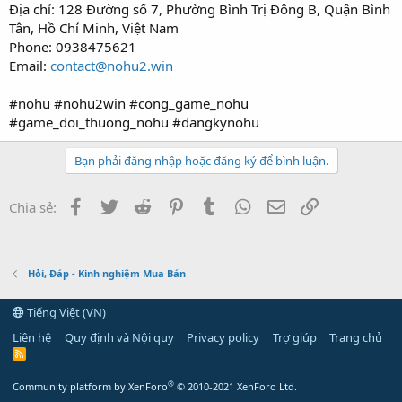
Địa chỉ: 128 Đường số 7, Phường Bình Trị Đông B, Quận Bình
Tân, Hồ Chí Minh, Việt Nam
Phone: 0938475621
Email:
contact@nohu2.win
#nohu #nohu2win #cong_game_nohu
#game_doi_thuong_nohu #dangkynohu
Bạn phải đăng nhập hoặc đăng ký để bình luận.
Facebook
Twitter
Reddit
Pinterest
Tumblr
WhatsApp
Email
Link
Chia sẻ:
Hỏi, Đáp - Kinh nghiệm Mua Bán
Tiếng Việt (VN)
Liên hệ
Quy định và Nội quy
Privacy policy
Trợ giúp
Trang chủ
R
S
S
®
Community platform by XenForo
© 2010-2021 XenForo Ltd.