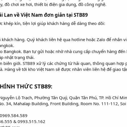
y, đồ chơi xe hơi, thiết bị điện gia dụng, đồ công nghệ.
i Lan về Việt Nam đơn giản tại STB89​
 khép kín, tiện lợi giúp khách hàng dễ dàng theo dõi:
 khách hàng. Quý khách liên hệ qua hotline hoặc Zalo để nhân viê
angkok.
o Bangkok. Bạn tự gửi hoặc nhờ nhà cung cấp chuyển hàng đến k
p nhật trạng thái.
n biên giới. STB89 xử lý các chứng từ hải quan, thông quan hợp
à. Hàng về tới kho Việt Nam sẽ được nhân viên liên hệ để giao tậ
HÍNH THỨC STB89:​
Nguyễn Lộ Trạch, Phường Tân Quý, Quận Tân Phú, TP. Hồ Chí Min
: No. 34, Mahalap Building, Front Building, Room No. 111-112, So
: 0969.584.589
136.555 & 0993.515.162