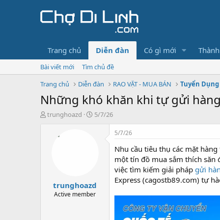
Trang chủ
Diễn đàn
Có gì mới
Thành
Bài viết mới
Tìm chủ đề
Trang chủ
Diễn đàn
RAO VẶT - MUA BÁN
Tuyển Dụng 
Những khó khăn khi tự gửi hàng 
T
N
trunghoazd
5/7/26
h
g
r
à
5/7/26
e
y
Nhu cầu tiêu thụ các mặt hàng 
a
g
d
ử
một tín đồ mua sắm thích săn 
s
i
việc tìm kiếm giải pháp
gửi hàn
t
Express (cagostb89.com) tự hà
trunghoazd
a
r
Active member
t
e