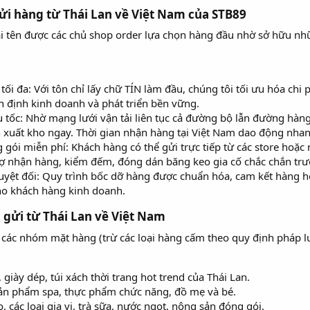
gửi hàng từ Thái Lan về Việt Nam của STB89​
i tên được các chủ shop order lựa chọn hàng đầu nhờ sở hữu những
 tối đa: Với tôn chỉ lấy chữ TÍN làm đầu, chúng tôi tối ưu hóa chi
 định kinh doanh và phát triển bền vững.
u tốc: Nhờ mạng lưới vận tải liên tục cả đường bộ lẫn đường hà
 xuất kho ngay. Thời gian nhận hàng tại Việt Nam dao động nhanh
gói miễn phí: Khách hàng có thể gửi trực tiếp từ các store hoặc 
ợ nhận hàng, kiểm đếm, đóng dán băng keo gia cố chắc chắn trư
tuyệt đối: Quy trình bốc dỡ hàng được chuẩn hóa, cam kết hàng
cho khách hàng kinh doanh.
gửi từ Thái Lan về Việt Nam​
các nhóm mặt hàng (trừ các loại hàng cấm theo quy định pháp luậ
 giày dép, túi xách thời trang hot trend của Thái Lan.
n phẩm spa, thực phẩm chức năng, đồ mẹ và bé.
các loại gia vị, trà sữa, nước ngọt, nông sản đóng gói.