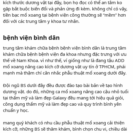
kích thước dương vật tại đây, bọn họ đọc có thể an tâm ko
gặp bắt buộc biến đổi và phản ứng đi kèm. không chỉ có vậy,
tiền bạc mổ xoang tại bệnh viện công thường sẽ “mềm” hơn
đối với các trung tâm y khoa tư nhân.
bệnh viện bình dân
trung tâm khám chữa bệnh bệnh viện bình dân là trung tâm
khám chữa bệnh bệnh viện đa khoa nhưng đặc trưng với ưu
thế về Nam Khoa. vì như thế, ví giống như là đang tậu ADD
mổ xoang nâng cao kích cỡ dương vật uy tín ở TPHCM, phái
mạnh mà thậm chí cân nhắc phẫu thuật mổ xoang dưới đây.
Đội ngũ BS dưới đây đều được đào tạo bài bản về tạo hình
dương vật. do đó, những ca mổ xoang nâng cao cậu nhỏ tuổi
tại thẩm mỹ và làm đẹp Galaxy đều mang tới hiệu quả giỏi,
công dụng thẩm mỹ và làm đẹp cao và quy trình bình yên
chuẩn y học.
mang quý khách có nhu cầu phẫu thuật mổ xoang cải thiện
kích cỡ, những BS sẽ thăm khám, bình chọn chu vi, chiều dài