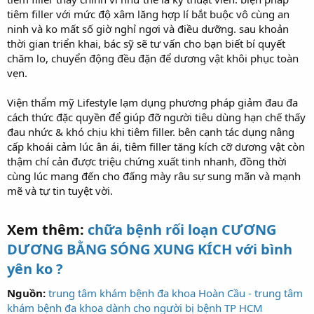
tiêm filler với mức độ xâm lăng hợp lí bắt buộc vô cùng an
ninh và ko mất số giờ nghỉ ngơi và điều dưỡng. sau khoản
thời gian triển khai, bác sỹ sẽ tư vấn cho bạn biết bí quyết
chăm lo, chuyển động đều đặn để dương vật khôi phục toàn
vẹn.
Viện thẩm mỹ Lifestyle lạm dụng phương pháp giảm đau đa
cách thức đặc quyền để giúp đỡ người tiêu dùng hạn chế thấy
đau nhức & khó chịu khi tiêm filler. bên cạnh tác dụng nâng
cấp khoái cảm lúc ân ái, tiêm filler tăng kích cỡ dương vật còn
thậm chí cản được triệu chứng xuất tinh nhanh, đồng thời
cùng lúc mang đến cho đấng mày râu sự sung mãn và mạnh
mẽ và tự tin tuyệt vời.
Xem thêm:
chữa bệnh rối loạn CƯƠNG
DƯƠNG BẰNG SÓNG XUNG KÍCH với bình
yên ko ?
Nguồn:
trung tâm khám bệnh đa khoa Hoàn Cầu - trung tâm
khám bệnh đa khoa dành cho người bị bệnh TP HCM