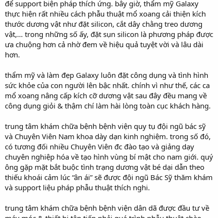
để support biện pháp thích ứng. bây giờ, thẩm mỹ Galaxy
thực hiện rất nhiều cách phẫu thuật mổ xoang cải thiện kích
thước dương vật như đặt silicon, cắt dây chằng treo dương
vật,… trong những số ấy, đặt sụn silicon là phương pháp được
ưa chuộng hơn cả nhờ đem về hiệu quả tuyệt vời và lâu dài
hơn.
thẩm mỹ và làm đẹp Galaxy luôn đặt công dụng và tình hình
sức khỏe của con người lên bậc nhất. chính vì như thế, các ca
mổ xoang nâng cấp kích cỡ dương vật sau đây đều mang về
công dụng giỏi & thậm chí làm hài lòng toàn cục khách hàng.
trung tâm khám chữa bệnh bệnh viện quy tụ đội ngũ bác sỹ
và Chuyên Viên Nam khoa dày dạn kinh nghiệm. trong số đó,
có tương đối nhiều Chuyên Viên đc đào tạo và giảng dạy
chuyên nghiệp hóa về tạo hình vùng bí mật cho nam giới. quý
ông gặp mặt bắt buộc tình trạng dương vật bé dại dẫn theo
thiếu khoái cảm lúc “ân ái” sẽ được đội ngũ Bác Sỹ thăm khám
và support liệu pháp phẫu thuật thích nghi.
trung tâm khám chữa bệnh bệnh viện dân dã được đầu tư về
máy móc & thiết bị tân tiến phải quá trình phẫu thuật chào