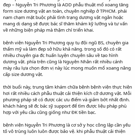
đẹp – Nguyễn Tri Phương là ADD phẫu thuật mổ xoang tăng
form size dương vật an toàn, chuyên nghiệp ở TPHCM. phái
nam chạm mặt buộc phải tình trạng dương vật ngắn hoặc
mang dị dạng sẽ được bác sĩ thăm khám kỹ lưỡng và tư vấn
về những biện pháp mà thậm chí triển khai.
bệnh viện Nguyễn Tri Phương quy tụ đội ngũ BS, chuyên gia
thẩm mỹ và làm đẹp sở hữu khả năng. trong số đó có rất
nhiều chuyên gia đc huấn luyện chuyên sâu về tạo hình
dương vật. phía trên cũng là Nguyên Nhân rất nhiều cánh
mày râu lựa chọn đơn vị này lúc mong muốn mổ xoang nâng
cấp size dương vật.
thời buổi này, trung tâm khám chữa bệnh bệnh viện thực hiện
hơi rất nhiều cách phẫu thuật cải thiện kích cỡ dương vật. Mỗi
phương pháp sẽ có được các ưu điểm và giảm bớt nhất định.
khách hàng sẽ đc bác sỹ support để tìm được liệu pháp phù
hợp với yêu cầu cũng giống như ĐK tiền bạc.
bệnh viện Nguyễn Tri Phương là cơ sở y học công lập cần yếu
tố vô trùng luôn luôn được bảo vệ. khi phẫu thuật cải thiện