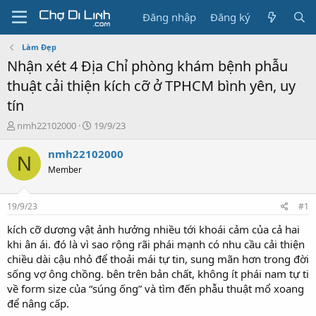
Đăng nhập
Đăng ký
Làm Đẹp
Nhận xét 4 Địa Chỉ phòng khám bệnh phẫu
thuật cải thiện kích cỡ ở TPHCM bình yên, uy
tín
T
N
nmh22102000
19/9/23
h
g
r
à
nmh22102000
N
e
y
Member
a
g
d
ử
s
i
19/9/23
#1
t
a
kích cỡ dương vật ảnh hưởng nhiều tới khoái cảm của cả hai
r
khi ân ái. đó là vì sao rộng rãi phái mạnh có nhu cầu cải thiện
t
chiều dài cậu nhỏ để thoải mái tự tin, sung mãn hơn trong đời
e
sống vợ ông chồng. bên trên bản chất, không ít phái nam tự ti
r
về form size của “súng ống” và tìm đến phẫu thuật mổ xoang
để nâng cấp.