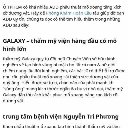
Ở TPHCM có khá nhiều ADD phẫu thuật mổ xoang tăng kích
cỡ dương vật. Hãy để
Phòng Khàm Hoàn Cầu
tậu giúp đỡ bạn
ADD uy tín, chúng ta đọc có thể tìm hiểu thêm trong những
ADD sau đây:
GALAXY – thẩm mỹ viện hàng đầu có mô
hình lớn
thẩm mỹ Galaxy quy tụ đội ngũ Chuyên Viên sở hữu kinh
nghiệm về tạo hình vùng bí mật cho tất cả nam & nữ giới.
chiếm dụng lâu đời kinh nghiệm, các bác sĩ có thể hỗ trợ được
nhu cầu phẫu thuật mổ xoang cải thiện size dương vật của
quý ông. Hiểu được sự tự ti, chán nản của phái mạnh khi
“súng ống” mang kích thước ngắn & chu vi nhỏ dại, thẩm mỹ
Galaxy dẫn tới cách khắc phục mổ xoang nâng cao kích cỡ
dương vật.
trung tâm bệnh viện Nguyễn Tri Phương
Khoa phẫu thuật mổ xoang tạo hình thành thẩm mỹ và làm