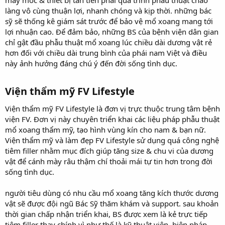
làng vô cùng thuận lợi, nhanh chóng và kịp thời. những bác
sỹ sẽ thống kê giám sát trước để bảo vệ mổ xoang mang tới
lợi nhuận cao. Để đảm bảo, những BS của bệnh viện dân gian
chỉ gật đầu phẫu thuật mổ xoang lúc chiều dài dương vật rẻ
hơn đối với chiều dài trung bình của phái nam Việt và điều
này ảnh hưởng đáng chú ý đến đời sống tình dục.
Viện thẩm mỹ FV Lifestyle
Viện thẩm mỹ FV Lifestyle là đơn vị trực thuộc trung tâm bệnh
viện FV. Đơn vị này chuyên triển khai các liệu pháp phẫu thuật
mổ xoang thẩm mỹ, tạo hình vùng kín cho nam & bạn nữ.
Viện thẩm mỹ và làm đẹp FV Lifestyle sử dụng quá công nghệ
tiêm filler nhằm mục đích giúp tăng size & chu vi của dương
vật để cánh mày râu thậm chí thoải mái tự tin hơn trong đời
sống tình dục.
người tiêu dùng có nhu cầu mổ xoang tăng kích thước dương
vật sẽ được đội ngũ Bác Sỹ thăm khám và support. sau khoản
thời gian chấp nhận triển khai, BS được xem là kẻ trực tiếp
tiêm filler thay chính vì như thế là kỹ thuật viên. biện pháp