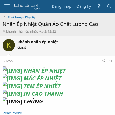
Đăng nhập
Đăng ký
Thời Trang - Phụ Kiện
Nhãn Ép Nhiệt Quần Áo Chất Lượng Cao
T
N
khánh nhãn ép nhiệt
2/12/22
h
g
r
à
khánh nhãn ép nhiệt
K
e
y
Guest
a
g
d
ử
s
i
2/12/22
#1
t
a
NHÃN ÉP NHIỆT
r
MÁC ÉP NHIỆT
t
e
TEM ÉP NHIỆT
r
IN CAO THÀNH
CHÚNG...
Read more