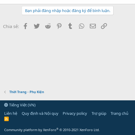
Bạn phải đăng nhập hoặc đăng ký để bình luận.
Facebook
Twitter
Reddit
Pinterest
Tumblr
WhatsApp
Email
Link
Chia sẻ:
Thời Trang - Phụ Kiện
Tiếng Việt (VN)
Liên hệ
Quy định và Nội quy
Privacy policy
Trợ giúp
Trang chủ
R
S
S
®
Community platform by XenForo
© 2010-2021 XenForo Ltd.