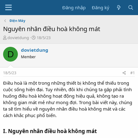
Đăng nhập
Đăng ký
Điện Máy
Nguyên nhân điều hoà không mát
T
N
dovietdung
18/5/23
h
g
r
à
dovietdung
D
e
y
Member
a
g
d
ử
s
i
18/5/23
#1
t
a
Điều hoà là một trong những thiết bị không thể thiếu trong
r
cuộc sống hiện đại. Tuy nhiên, đôi khi chúng ta gặp phải tình
t
huống điều hoà không hoạt động hiệu quả, không tạo ra
e
không gian mát mẻ như mong đợi. Trong bài viết này, chúng
r
ta sẽ tìm hiểu về nguyên nhân điều hoà không mát và các
cách khắc phục phổ biến.
I. Nguyên nhân điều hoà không mát​