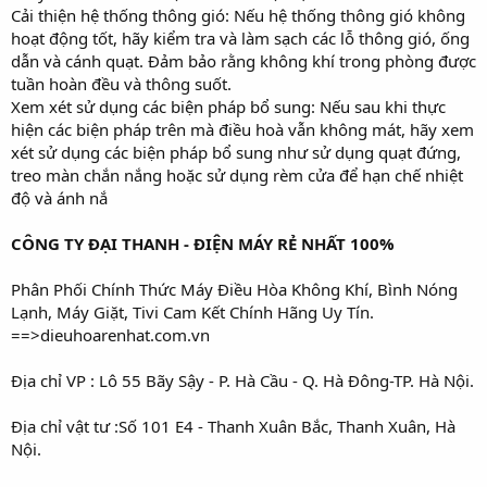
Cải thiện hệ thống thông gió: Nếu hệ thống thông gió không
hoạt động tốt, hãy kiểm tra và làm sạch các lỗ thông gió, ống
dẫn và cánh quạt. Đảm bảo rằng không khí trong phòng được
tuần hoàn đều và thông suốt.
Xem xét sử dụng các biện pháp bổ sung: Nếu sau khi thực
hiện các biện pháp trên mà điều hoà vẫn không mát, hãy xem
xét sử dụng các biện pháp bổ sung như sử dụng quạt đứng,
treo màn chắn nắng hoặc sử dụng rèm cửa để hạn chế nhiệt
độ và ánh nắ
CÔNG TY ĐẠI THANH - ĐIỆN MÁY RẺ NHẤT 100%
Phân Phối Chính Thức Máy Điều Hòa Không Khí, Bình Nóng
Lạnh, Máy Giặt, Tivi Cam Kết Chính Hãng Uy Tín.
==>dieuhoarenhat.com.vn
Địa chỉ VP : Lô 55 Bãy Sậy - P. Hà Cầu - Q. Hà Đông-TP. Hà Nội.
Địa chỉ vật tư :Số 101 E4 - Thanh Xuân Bắc, Thanh Xuân, Hà
Nội.