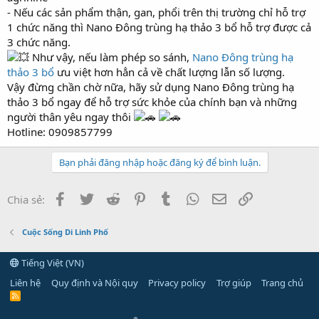
- Nếu các sản phẩm thận, gan, phổi trên thị trường chỉ hỗ trợ
1 chức năng thì Nano Đông trùng hạ thảo 3 bổ hỗ trợ được cả
3 chức năng.
Như vậy, nếu làm phép so sánh,
Nano Đông trùng hạ
thảo 3 bổ
ưu việt hơn hẳn cả về chất lượng lẫn số lượng.
Vậy đừng chần chờ nữa, hãy sử dụng Nano Đông trùng hạ
thảo 3 bổ ngay để hỗ trợ sức khỏe của chính bạn và những
người thân yêu ngay thôi
Hotline: 0909857799
Bạn phải đăng nhập hoặc đăng ký để bình luận.
Facebook
Twitter
Reddit
Pinterest
Tumblr
WhatsApp
Email
Link
Chia sẻ:
Cuộc Sống Di Linh Phố
Tiếng Việt (VN)
Liên hệ
Quy định và Nội quy
Privacy policy
Trợ giúp
Trang chủ
R
S
S