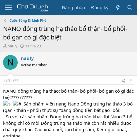
Đăng nhập
Đăng ký
Cuộc Sống Di Linh Phố
NANO đông trùng hạ thảo bổ thận- bổ phổi-
bổ gan có gì đặc biệt
T
N
nauly
11/11/23
h
g
r
à
nauly
N
e
y
Active member
a
g
d
ử
s
i
11/11/23
#1
t
a
NANO đông trùng hạ thảo: bổ thận- bổ phổi- bổ gan có gì đặc
r
biệt??????????
t
Sản phẩm viên nang Nano Đông trùng hạ thảo 3 bổ
e
(gan - thận - phổi) thực sự “đáng đồng tiền bát gạo” bởi:
r
- So với các sản phẩm Đông trùng hạ thảo khác thì Nano 3 bổ
không chỉ có mỗi Đông trùng hạ thảo mà còn rất nhiều dược
chất quý khác: Cao xuân tiết, cao hồng sâm, Kẽm-gluconat, L-
agrinine