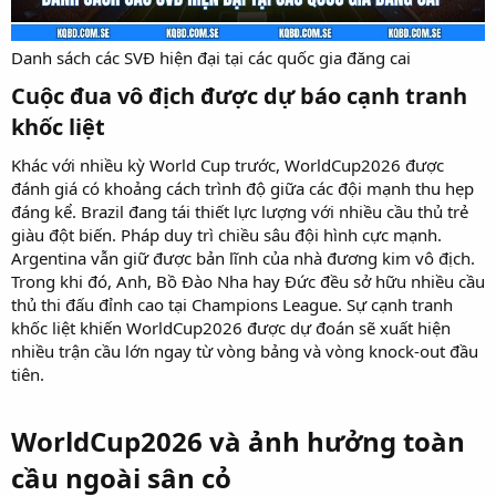
Danh sách các SVĐ hiện đại tại các quốc gia đăng cai
Cuộc đua vô địch được dự báo cạnh tranh
khốc liệt
Khác với nhiều kỳ World Cup trước, WorldCup2026 được
đánh giá có khoảng cách trình độ giữa các đội mạnh thu hẹp
đáng kể. Brazil đang tái thiết lực lượng với nhiều cầu thủ trẻ
giàu đột biến. Pháp duy trì chiều sâu đội hình cực mạnh.
Argentina vẫn giữ được bản lĩnh của nhà đương kim vô địch.
Trong khi đó, Anh, Bồ Đào Nha hay Đức đều sở hữu nhiều cầu
thủ thi đấu đỉnh cao tại Champions League. Sự cạnh tranh
khốc liệt khiến WorldCup2026 được dự đoán sẽ xuất hiện
nhiều trận cầu lớn ngay từ vòng bảng và vòng knock-out đầu
tiên.
WorldCup2026 và ảnh hưởng toàn
cầu ngoài sân cỏ