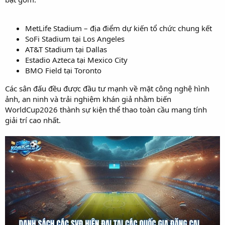
MetLife Stadium – địa điểm dự kiến tổ chức chung kết
SoFi Stadium tại Los Angeles
AT&T Stadium tại Dallas
Estadio Azteca tại Mexico City
BMO Field tại Toronto
Các sân đấu đều được đầu tư mạnh về mặt công nghệ hình
ảnh, an ninh và trải nghiệm khán giả nhằm biến
WorldCup2026 thành sự kiện thể thao toàn cầu mang tính
giải trí cao nhất.