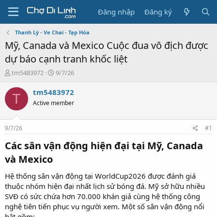
Đăng nhập
Đăng ký
Thanh Lý - Ve Chai - Tạp Hóa
Mỹ, Canada và Mexico Cuộc đua vô địch được
dự báo cạnh tranh khốc liệt
T
N
tm5483972
9/7/26
h
g
r
à
tm5483972
T
e
y
Active member
a
g
d
ử
s
i
9/7/26
#1
t
a
Các sân vận động hiện đại tại Mỹ, Canada
r
và Mexico
t
e
Hệ thống sân vận động tại WorldCup2026 được đánh giá
r
thuộc nhóm hiện đại nhất lịch sử bóng đá. Mỹ sở hữu nhiều
SVĐ có sức chứa hơn 70.000 khán giả cùng hệ thống công
nghệ tiên tiến phục vụ người xem. Một số sân vận động nổi
bật gồm: