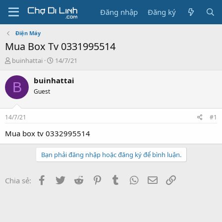
Đăng nhập
Đăng ký
Điện Máy
Mua Box Tv 0331995514
T
N
buinhattai
14/7/21
h
g
r
à
buinhattai
B
e
y
Guest
a
g
d
ử
s
i
14/7/21
#1
t
a
Mua box tv 0332995514
r
t
Bạn phải đăng nhập hoặc đăng ký để bình luận.
e
r
Facebook
Twitter
Reddit
Pinterest
Tumblr
WhatsApp
Email
Link
Chia sẻ: