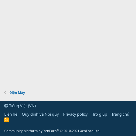
Điện Máy
Tiếng Việt (VN)
Liên hệ
Quy định và Nội quy
Privacy policy
Trợ giúp
Trang chủ
R
S
S
®
Community platform by XenForo
© 2010-2021 XenForo Ltd.