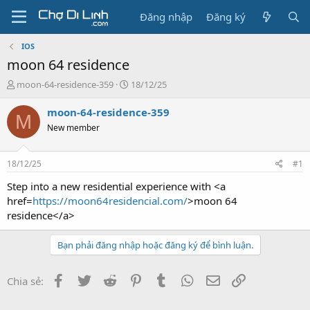
Đăng nhập
Đăng ký
IOS
moon 64 residence
T
N
moon-64-residence-359
18/12/25
h
g
r
à
moon-64-residence-359
M
e
y
New member
a
g
d
ử
s
i
18/12/25
#1
t
a
Step into a new residential experience with <a
r
href=
https://moon64residencial.com/
>moon 64
t
residence</a>
e
r
Bạn phải đăng nhập hoặc đăng ký để bình luận.
Facebook
Twitter
Reddit
Pinterest
Tumblr
WhatsApp
Email
Link
Chia sẻ: