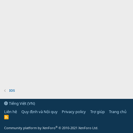
IOS
Tiếng Việt (VN)
Liên hệ
Quy định và Nội quy
Privacy policy
Trợ giúp
Trang chủ
R
S
S
®
Community platform by XenForo
© 2010-2021 XenForo Ltd.