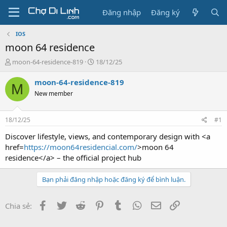
Đăng nhập
Đăng ký
IOS
moon 64 residence
T
N
moon-64-residence-819
18/12/25
h
g
r
à
moon-64-residence-819
M
e
y
New member
a
g
d
ử
s
i
18/12/25
#1
t
a
Discover lifestyle, views, and contemporary design with <a
r
href=
https://moon64residencial.com/
>moon 64
t
residence</a> – the official project hub
e
r
Bạn phải đăng nhập hoặc đăng ký để bình luận.
Facebook
Twitter
Reddit
Pinterest
Tumblr
WhatsApp
Email
Link
Chia sẻ: