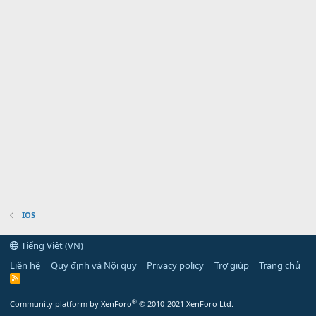
IOS
Tiếng Việt (VN)
Liên hệ
Quy định và Nội quy
Privacy policy
Trợ giúp
Trang chủ
R
S
S
®
Community platform by XenForo
© 2010-2021 XenForo Ltd.