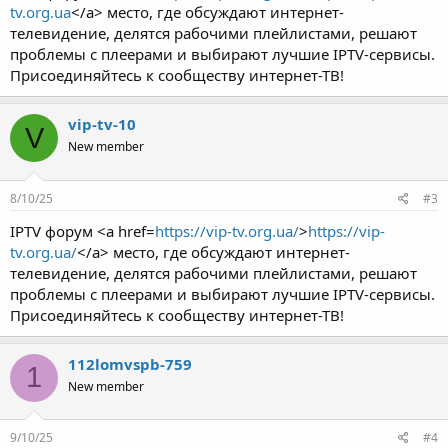
tv.org.ua
</a> место, где обсуждают интернет-
телевидение, делятся рабочими плейлистами, решают
проблемы с плеерами и выбирают лучшие IPTV-сервисы.
Присоединяйтесь к сообществу интернет-ТВ!
vip-tv-10
V
New member
8/10/25
#3
IPTV форум <a href=
https://vip-tv.org.ua/
>
https://vip-
tv.org.ua/
</a> место, где обсуждают интернет-
телевидение, делятся рабочими плейлистами, решают
проблемы с плеерами и выбирают лучшие IPTV-сервисы.
Присоединяйтесь к сообществу интернет-ТВ!
112lomvspb-759
1
New member
9/10/25
#4