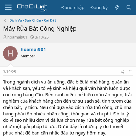
Đăng nhập
Đăng ký
Dịch Vụ - Sửa Chửa - Cài Đặt
Máy Rửa Bát Công Nghiệp
T
N
hoamai901
3/10/25
h
g
r
à
hoamai901
H
e
y
Member
a
g
d
ử
s
i
3/10/25
#1
t
a
Trong ngành dịch vụ ăn uống, đặc biệt là nhà hàng, quán ăn
r
và khách sạn, yếu tố vệ sinh và hiệu quả vận hành luôn được
t
coi trọng hàng đầu. Bên cạnh việc chế biến món ăn ngon, trải
e
nghiệm của khách hàng còn đến từ sự sạch sẽ, tinh tươm của
r
chén bát, ly tách. Nếu chỉ dựa vào cách rửa thủ công, chủ nhà
hàng phải tốn nhiều nhân công, thời gian và chi phí. Đó là lý
do vì sao nhiều đơn vị đã lựa chọn máy rửa bát công nghiệp
như một giải pháp tối ưu. Dưới đây là những lý do thuyết
phục nhất để bạn cân nhắc đầu tư ngay hôm nay.