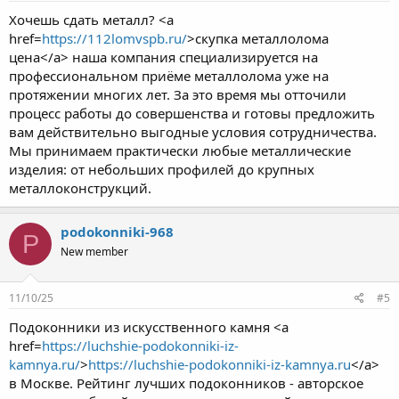
Хочешь сдать металл? <a
href=
https://112lomvspb.ru/
>скупка металлолома
цена</a> наша компания специализируется на
профессиональном приёме металлолома уже на
протяжении многих лет. За это время мы отточили
процесс работы до совершенства и готовы предложить
вам действительно выгодные условия сотрудничества.
Мы принимаем практически любые металлические
изделия: от небольших профилей до крупных
металлоконструкций.
podokonniki-968
P
New member
11/10/25
#5
Подоконники из искусственного камня <a
href=
https://luchshie-podokonniki-iz-
kamnya.ru/
>
https://luchshie-podokonniki-iz-kamnya.ru
</a>
в Москве. Рейтинг лучших подоконников - авторское