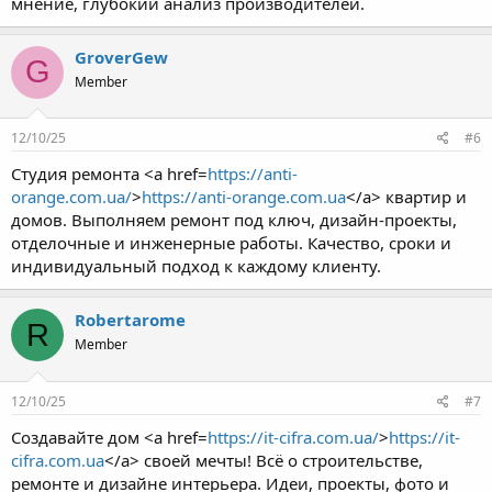
мнение, глубокий анализ производителей.
GroverGew
G
Member
12/10/25
#6
Студия ремонта <a href=
https://anti-
orange.com.ua/
>
https://anti-orange.com.ua
</a> квартир и
домов. Выполняем ремонт под ключ, дизайн-проекты,
отделочные и инженерные работы. Качество, сроки и
индивидуальный подход к каждому клиенту.
Robertarome
R
Member
12/10/25
#7
Создавайте дом <a href=
https://it-cifra.com.ua/
>
https://it-
cifra.com.ua
</a> своей мечты! Всё о строительстве,
ремонте и дизайне интерьера. Идеи, проекты, фото и