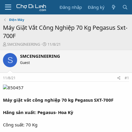
Đăng nhập
Đăng ký
Điện Máy
Máy Giặt Vắt Công Nghiệp 70 Kg Pegasus Sxt-
700F
T
N
SMCENGINEERING
11/8/21
h
g
r
à
SMCENGINEERING
S
e
y
Guest
a
g
d
ử
s
i
11/8/21
#1
t
a
r
t
Máy giặt vắt công nghiệp 70 kg Pegasus SXT-700F
e
r
Hãng sản xuất: Pegasus- Hoa Kỳ
Công suất: 70 Kg