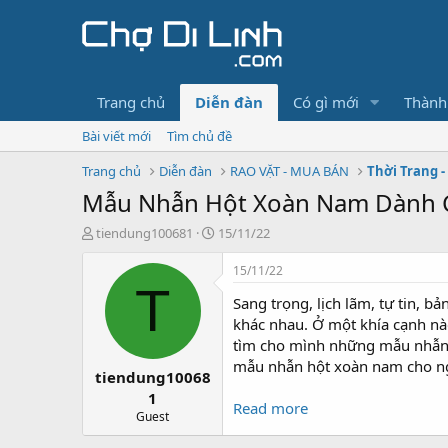
Trang chủ
Diễn đàn
Có gì mới
Thành
Bài viết mới
Tìm chủ đề
Trang chủ
Diễn đàn
RAO VẶT - MUA BÁN
Thời Trang -
Mẫu Nhẫn Hột Xoàn Nam Dành 
T
N
tiendung100681
15/11/22
h
g
r
à
15/11/22
e
y
T
Sang trọng, lịch lãm, tự tin, b
a
g
d
ử
khác nhau. Ở một khía cạnh nào
s
i
tìm cho mình những mẫu nhẫn s
t
mẫu nhẫn hột xoàn nam cho ngư
tiendung10068
a
r
1
Read more
t
Guest
e