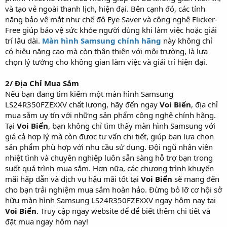
và tạo vẻ ngoài thanh lịch, hiện đại. Bên cạnh đó, các tính
năng bảo vệ mắt như chế độ Eye Saver và công nghệ Flicker-
Free giúp bảo vệ sức khỏe người dùng khi làm việc hoặc giải
trí lâu dài.
Màn hình Samsung chính hãng
này không chỉ
có hiệu năng cao mà còn thân thiện với môi trường, là lựa
chọn lý tưởng cho không gian làm việc và giải trí hiện đại.
2/ Địa Chỉ Mua Sắm
Nếu bạn đang tìm kiếm một màn hình Samsung
LS24R350FZEXXV chất lượng, hãy đến ngay
Voi Biển
, địa chỉ
mua sắm uy tín với những sản phẩm công nghệ chính hãng.
Tại
Voi Biển
, bạn không chỉ tìm thấy màn hình Samsung với
giá cả hợp lý mà còn được tư vấn chi tiết, giúp bạn lựa chọn
sản phẩm phù hợp với nhu cầu sử dụng. Đội ngũ nhân viên
nhiệt tình và chuyên nghiệp luôn sẵn sàng hỗ trợ bạn trong
suốt quá trình mua sắm. Hơn nữa, các chương trình khuyến
mãi hấp dẫn và dịch vụ hậu mãi tốt tại
Voi Biển
sẽ mang đến
cho bạn trải nghiệm mua sắm hoàn hảo. Đừng bỏ lỡ cơ hội sở
hữu màn hình Samsung LS24R350FZEXXV ngay hôm nay tại
Voi Biển
. Truy cập ngay website để để biết thêm chi tiết và
đặt mua ngay hôm nay!