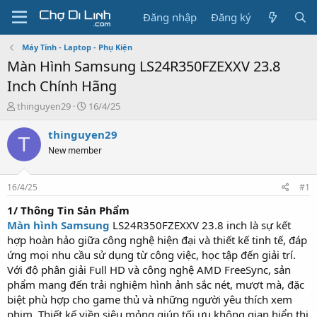
Đăng nhập
Đăng ký
Máy Tính - Laptop - Phụ Kiện
Màn Hình Samsung LS24R350FZEXXV 23.8
Inch Chính Hãng
T
N
thinguyen29
16/4/25
h
g
r
à
thinguyen29
T
e
y
New member
a
g
d
ử
s
i
16/4/25
#1
t
a
1/ Thông Tin Sản Phẩm
r
Màn hình Samsung
LS24R350FZEXXV 23.8 inch là sự kết
t
hợp hoàn hảo giữa công nghệ hiện đại và thiết kế tinh tế, đáp
e
ứng mọi nhu cầu sử dụng từ công việc, học tập đến giải trí.
r
Với độ phân giải Full HD và công nghệ AMD FreeSync, sản
phẩm mang đến trải nghiệm hình ảnh sắc nét, mượt mà, đặc
biệt phù hợp cho game thủ và những người yêu thích xem
phim. Thiết kế viền siêu mỏng giúp tối ưu không gian hiển thị