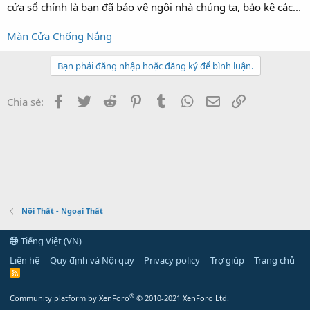
cửa sổ chính là bạn đã bảo vệ ngôi nhà chúng ta, bảo kê các...
Màn Cửa Chống Nắng
Bạn phải đăng nhập hoặc đăng ký để bình luận.
Facebook
Twitter
Reddit
Pinterest
Tumblr
WhatsApp
Email
Link
Chia sẻ:
Nội Thất - Ngoại Thất
Tiếng Việt (VN)
Liên hệ
Quy định và Nội quy
Privacy policy
Trợ giúp
Trang chủ
R
S
S
®
Community platform by XenForo
© 2010-2021 XenForo Ltd.