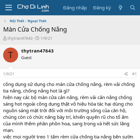
Đăng nhập
Đăng ký
Nội Thất - Ngoại Thất
Màn Cửa Chống Nắng
T
N
thytran47643
1/9/21
h
g
r
à
thytran47643
T
e
y
Guest
a
g
d
ử
s
i
1/9/21
#1
t
a
công dụng sử dụng cho màn cửa chống nắng, rèm vải chống
r
tia nắng, chống nắng hot là gì?
t
hiện nay các bộ màn cửa cản nắng, rèm vải cản nắng chống
e
sáng hot ngoài công dụng thật vô hiệu hóa tác hại dùng cho
r
nguồn sáng mặt trời đối với môi trường sống của căn hộ,
chúng còn có chức năng bày trí, khiến quyến rũ cho tổ ấm
của mình thêm phần phồn hoa, sang trọng và hết sức lãng
mạn.
việc mọi người treo 1 tấm rèm cửa chống tia nắng bên sườn