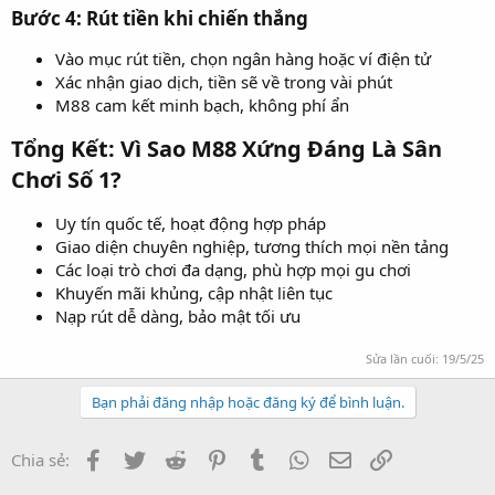
Bước 4: Rút tiền khi chiến thắng​
Vào mục rút tiền, chọn ngân hàng hoặc ví điện tử
Xác nhận giao dịch, tiền sẽ về trong vài phút
M88 cam kết minh bạch, không phí ẩn
Tổng Kết: Vì Sao M88 Xứng Đáng Là Sân
Chơi Số 1?​
Uy tín quốc tế, hoạt động hợp pháp
Giao diện chuyên nghiệp, tương thích mọi nền tảng
Các loại trò chơi đa dạng, phù hợp mọi gu chơi
Khuyến mãi khủng, cập nhật liên tục
Nạp rút dễ dàng, bảo mật tối ưu
Sửa lần cuối:
19/5/25
Bạn phải đăng nhập hoặc đăng ký để bình luận.
Facebook
Twitter
Reddit
Pinterest
Tumblr
WhatsApp
Email
Link
Chia sẻ: