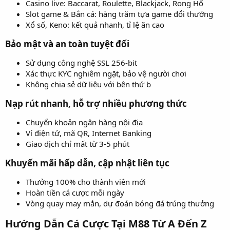
Casino live: Baccarat, Roulette, Blackjack, Rong Hổ
Slot game & Bắn cá: hàng trăm tựa game đổi thưởng
Xổ số, Keno: kết quả nhanh, tỉ lệ ăn cao
Bảo mật và an toàn tuyệt đối​
Sử dụng công nghệ SSL 256-bit
Xác thực KYC nghiêm ngặt, bảo vệ người chơi
Không chia sẻ dữ liệu với bên thứ b
Nạp rút nhanh, hỗ trợ nhiều phương thức​
Chuyển khoản ngân hàng nội địa
Ví điện tử, mã QR, Internet Banking
Giao dịch chỉ mất từ 3-5 phút
Khuyến mãi hấp dẫn, cập nhật liên tục​
Thưởng 100% cho thành viên mới
Hoàn tiền cá cược mỗi ngày
Vòng quay may mắn, dự đoán bóng đá trúng thưởng
Hướng Dẫn Cá Cược Tại M88 Từ A Đến Z​