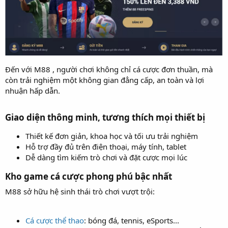
Đến với M88 , người chơi không chỉ cá cược đơn thuần, mà
còn trải nghiệm một không gian đẳng cấp, an toàn và lợi
nhuận hấp dẫn.
Giao diện thông minh, tương thích mọi thiết bị​
Thiết kế đơn giản, khoa học và tối ưu trải nghiệm
Hỗ trợ đầy đủ trên điện thoại, máy tính, tablet
Dễ dàng tìm kiếm trò chơi và đặt cược mọi lúc
Kho game cá cược phong phú bậc nhất​
M88 sở hữu hệ sinh thái trò chơi vượt trội:
Cá cược thể thao
: bóng đá, tennis, eSports...