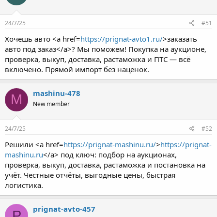
24/7/25
#51
Хочешь авто <a href=
https://prignat-avto1.ru/
>заказать
авто под заказ</a>? Мы поможем! Покупка на аукционе,
проверка, выкуп, доставка, растаможка и ПТС — всё
включено. Прямой импорт без наценок.
mashinu-478
M
New member
24/7/25
#52
Решили <a href=
https://prignat-mashinu.ru/
>
https://prignat-
mashinu.ru
</a> под ключ: подбор на аукционах,
проверка, выкуп, доставка, растаможка и постановка на
учёт. Честные отчёты, выгодные цены, быстрая
логистика.
prignat-avto-457
P