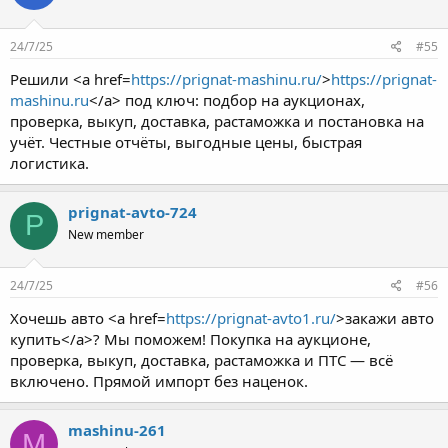
24/7/25
#55
Решили <a href=
https://prignat-mashinu.ru/
>
https://prignat-
mashinu.ru
</a> под ключ: подбор на аукционах,
проверка, выкуп, доставка, растаможка и постановка на
учёт. Честные отчёты, выгодные цены, быстрая
логистика.
prignat-avto-724
P
New member
24/7/25
#56
Хочешь авто <a href=
https://prignat-avto1.ru/
>закажи авто
купить</a>? Мы поможем! Покупка на аукционе,
проверка, выкуп, доставка, растаможка и ПТС — всё
включено. Прямой импорт без наценок.
mashinu-261
M