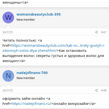
женщины</a>
womansbeautyclub-395
W
New member
24/7/25
#47
Читать полностью: <a
href=
https://womansbeautyclub.com/kak-os...krety-gustyh-i-
zdorovyh-volos-dlya-zhenshhin/
>Как остановить
выпадение волос: секреты густых и здоровых волос для
женщин</a>
nadejsfinans-700
N
New member
24/7/25
#48
оформить займ онлайн <a
href=
https://nadejsfinans.ru/
>онлайн микрозайм</a>