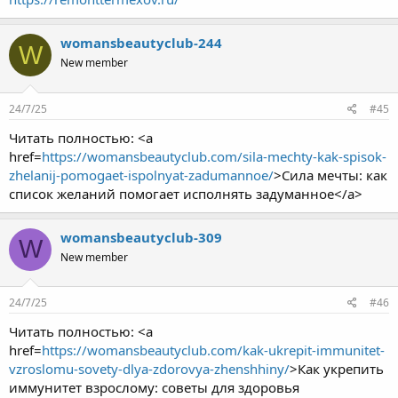
womansbeautyclub-244
W
New member
24/7/25
#45
Читать полностью: <a
href=
https://womansbeautyclub.com/sila-mechty-kak-spisok-
zhelanij-pomogaet-ispolnyat-zadumannoe/
>Сила мечты: как
список желаний помогает исполнять задуманное</a>
womansbeautyclub-309
W
New member
24/7/25
#46
Читать полностью: <a
href=
https://womansbeautyclub.com/kak-ukrepit-immunitet-
vzroslomu-sovety-dlya-zdorovya-zhenshhiny/
>Как укрепить
иммунитет взрослому: советы для здоровья