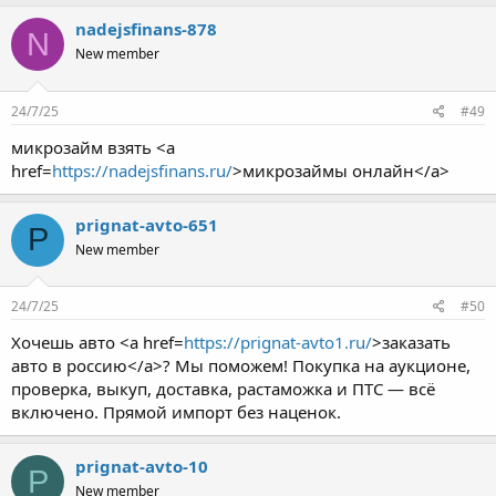
nadejsfinans-878
N
New member
24/7/25
#49
микрозайм взять <a
href=
https://nadejsfinans.ru/
>микрозаймы онлайн</a>
prignat-avto-651
P
New member
24/7/25
#50
Хочешь авто <a href=
https://prignat-avto1.ru/
>заказать
авто в россию</a>? Мы поможем! Покупка на аукционе,
проверка, выкуп, доставка, растаможка и ПТС — всё
включено. Прямой импорт без наценок.
prignat-avto-10
P
New member