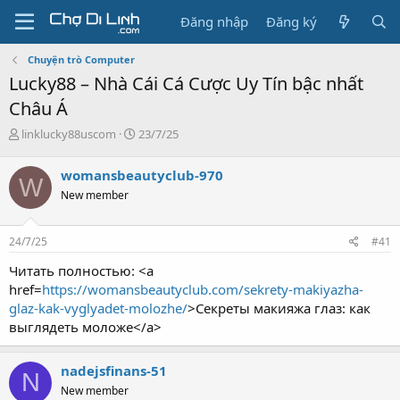
Đăng nhập
Đăng ký
Chuyện trò Computer
Lucky88 – Nhà Cái Cá Cược Uy Tín bậc nhất
Châu Á
T
N
linklucky88uscom
23/7/25
h
g
r
à
womansbeautyclub-970
W
e
y
New member
a
g
d
ử
s
i
24/7/25
#41
t
a
Читать полностью: <a
r
href=
https://womansbeautyclub.com/sekrety-makiyazha-
t
glaz-kak-vyglyadet-molozhe/
>Секреты макияжа глаз: как
e
выглядеть моложе</a>
r
nadejsfinans-51
N
New member