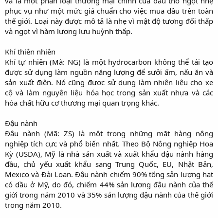
và là một phân loại thương mại chính của dầu thô ngọt nhẹ
phục vụ như một mức giá chuẩn cho việc mua dầu trên toàn
thế giới. Loại này được mô tả là nhẹ vì mật độ tương đối thấp
và ngọt vì hàm lượng lưu huỳnh thấp.
Khí thiên nhiên
Khí tự nhiên (Mã: NG) là một hydrocarbon không thể tái tạo
được sử dụng làm nguồn năng lượng để sưởi ấm, nấu ăn và
sản xuất điện. Nó cũng được sử dụng làm nhiên liệu cho xe
cộ và làm nguyên liệu hóa học trong sản xuất nhựa và các
hóa chất hữu cơ thương mại quan trọng khác.
Đậu nành
Đậu nành (Mã: ZS) là một trong những mặt hàng nông
nghiệp tích cực và phổ biến nhất. Theo Bộ Nông nghiệp Hoa
Kỳ (USDA), Mỹ là nhà sản xuất và xuất khẩu đậu nành hàng
đầu, chủ yếu xuất khẩu sang Trung Quốc, EU, Nhật Bản,
Mexico và Đài Loan. Đậu nành chiếm 90% tổng sản lượng hạt
có dầu ở Mỹ, do đó, chiếm 44% sản lượng đậu nành của thế
giới trong năm 2010 và 35% sản lượng đậu nành của thế giới
trong năm 2010.