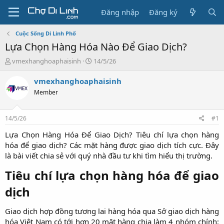
Đăng nhập
Đăng ký
Cuộc Sống Di Linh Phố
Lựa Chọn Hàng Hóa Nào Để Giao Dịch?
T
N
vmexhanghoaphaisinh
14/5/26
h
g
r
à
vmexhanghoaphaisinh
e
y
Member
a
g
d
ử
s
i
14/5/26
#1
t
a
Lựa Chọn Hàng Hóa Để Giao Dịch? Tiêu chí lựa chọn hàng
r
hóa để giao dịch? Các mặt hàng được giao dịch tích cực. Đây
t
là bài viết chia sẻ với quý nhà đầu tư khi tìm hiểu thị trường.​
e
r
Tiêu chí lựa chọn hàng hóa để giao
dịch​
Giao dịch hợp đồng tương lai hàng hóa qua Sở giao dịch hàng
hóa Việt Nam có tới hơn 20 mặt hàng chia làm 4 nhóm chính: