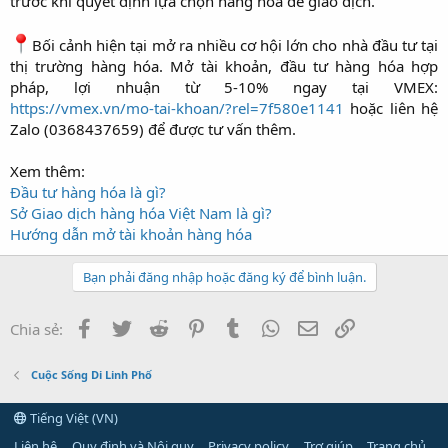
trước khi quyết định lựa chọn hàng hoá để giao dịch.
Bối cảnh hiện tại mở ra nhiều cơ hội lớn cho nhà đầu tư tại
thị trường hàng hóa. Mở tài khoản, đầu tư hàng hóa hợp
pháp, lợi nhuận từ 5-10% ngay tại VMEX:
https://vmex.vn/mo-tai-khoan/?rel=7f580e1141
hoặc liên hệ
Zalo (0368437659) để được tư vấn thêm.
Xem thêm:
Đầu tư hàng hóa là gì?
Sở Giao dịch hàng hóa Việt Nam là gì?
Hướng dẫn mở tài khoản hàng hóa
Bạn phải đăng nhập hoặc đăng ký để bình luận.
Facebook
Twitter
Reddit
Pinterest
Tumblr
WhatsApp
Email
Link
Chia sẻ:
Cuộc Sống Di Linh Phố
Tiếng Việt (VN)
Liên hệ
Quy định và Nội quy
Privacy policy
Trợ giúp
Trang chủ