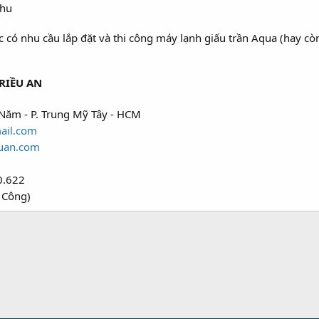
Thu
ó nhu cầu lắp đặt và thi công máy lạnh giấu trần Aqua (hay còn
RIỀU AN
Năm - P. Trung Mỹ Tây - HCM
ail.com
uan.com
0.622
 Công)