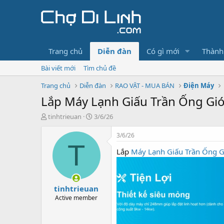
Trang chủ
Diễn đàn
Có gì mới
Thành
Bài viết mới
Tìm chủ đề
Trang chủ
Diễn đàn
RAO VẶT - MUA BÁN
Điện Máy
Lắp Máy Lạnh Giấu Trần Ống Gi
T
N
tinhtrieuan
3/6/26
h
g
r
à
3/6/26
e
y
T
Lắp
Máy Lạnh Giấu Trần Ống G
a
g
d
ử
s
i
t
tinhtrieuan
a
r
Active member
t
e