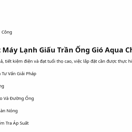
i Công
t Máy Lạnh Giấu Trần Ống Gió Aqua C
 tiết kiệm điện và đạt tuổi thọ cao, việc lắp đặt cần được thực h
à Tư Vấn Giải Pháp
ng
eo Và Đường Ống
Dàn Nóng
ểm Tra Áp Suất