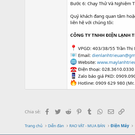
Bước 6: Chạy Thử Và Nghiệm 
Quý khách đang quan tâm hoặc c
liên hệ với chúng tôi:
CÔNG TY TNHH ĐIỆN LẠNH T
VPGD: 403/38/55 Trần Thị 
Email:
dienlanhtrieuan@gm
Website:
www.maylanhtrie
Điện thoại: 028.3610.0330
Zalo báo giá PKD: 0909.09
Hotline: 0909 629 980 (Mr.
Facebook
Twitter
Reddit
Pinterest
Tumblr
WhatsApp
Email
Link
Chia sẻ:
Trang chủ
Diễn đàn
RAO VẶT - MUA BÁN
Điện Máy