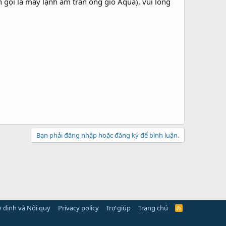
 gọi là máy lạnh âm trần ống gió Aqua), vui lòng
Bạn phải đăng nhập hoặc đăng ký để bình luận.
 định và Nội quy
Privacy policy
Trợ giúp
Trang chủ
R
S
S