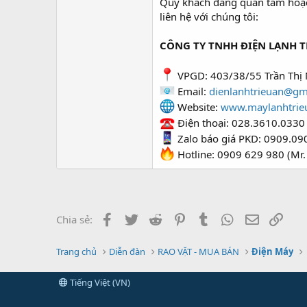
Quý khách đang quan tâm hoặc c
liên hệ với chúng tôi:
CÔNG TY TNHH ĐIỆN LẠNH T
VPGD: 403/38/55 Trần Thị 
Email:
dienlanhtrieuan@gm
Website:
www.maylanhtrie
Điện thoại: 028.3610.0330
Zalo báo giá PKD: 0909.09
Hotline: 0909 629 980 (Mr.
Facebook
Twitter
Reddit
Pinterest
Tumblr
WhatsApp
Email
Link
Chia sẻ:
Trang chủ
Diễn đàn
RAO VẶT - MUA BÁN
Điện Máy
Tiếng Việt (VN)