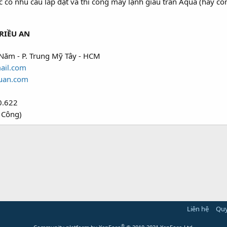
ó nhu cầu lắp đặt và thi công máy lạnh giấu trần Aqua (hay còn
RIỀU AN
Năm - P. Trung Mỹ Tây - HCM
ail.com
uan.com
0.622
 Công)
Liên hệ
Quy
®