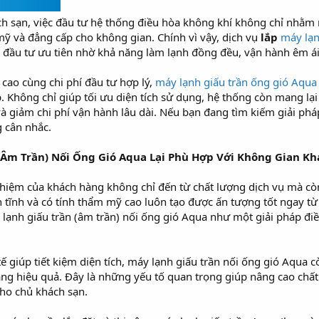
ch sạn, việc đầu tư hệ thống điều hòa không khí không chỉ nhằm
ỹ và đẳng cấp cho không gian. Chính vì vậy, dịch vụ
lắp
máy lạn
đầu tư ưu tiên nhờ khả năng làm lạnh đồng đều, vận hành êm ái và
 cao cùng chi phí đầu tư hợp lý,
máy lạnh giấu trần ống gió Aqua
 Không chỉ giúp tối ưu diện tích sử dụng, hệ thống còn mang lạ
và giảm chi phí vận hành lâu dài. Nếu bạn đang tìm kiếm giải p
g cân nhắc.
 (Âm Trần) Nối Ống Gió Aqua Lại Phù Hợp Với Không Gian Kh
ghiệm của khách hàng không chỉ đến từ chất lượng dịch vụ mà còn
tĩnh và có tính thẩm mỹ cao luôn tạo được ấn tượng tốt ngay từ l
lạnh giấu trần (âm trần) nối ống gió Aqua như một giải pháp điều
 tế giúp tiết kiệm diện tích, máy lạnh giấu trần nối ống gió Aqu
ăng hiệu quả. Đây là những yếu tố quan trọng giúp nâng cao chất 
cho chủ khách sạn.