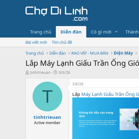
Trang chủ
Diễn đàn
Có gì mới
Thành
Bài viết mới
Tìm chủ đề
Trang chủ
Diễn đàn
RAO VẶT - MUA BÁN
Điện Máy
Lắp Máy Lạnh Giấu Trần Ống Gi
T
N
tinhtrieuan
3/6/26
h
g
r
à
3/6/26
e
y
T
Lắp
Máy Lạnh Giấu Trần Ống G
a
g
d
ử
s
i
t
tinhtrieuan
a
r
Active member
t
e