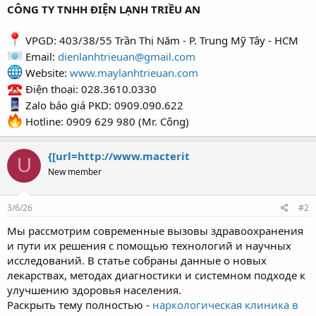
CÔNG TY TNHH ĐIỆN LẠNH TRIỀU AN
VPGD: 403/38/55 Trần Thị Năm - P. Trung Mỹ Tây - HCM
Email:
dienlanhtrieuan@gmail.com
Website:
www.maylanhtrieuan.com
Điện thoại: 028.3610.0330
Zalo báo giá PKD: 0909.090.622
Hotline: 0909 629 980 (Mr. Công)
{[url=http://www.macterit
U
New member
3/6/26
#2
Мы рассмотрим современные вызовы здравоохранения
и пути их решения с помощью технологий и научных
исследований. В статье собраны данные о новых
лекарствах, методах диагностики и системном подходе к
улучшению здоровья населения.
Раскрыть тему полностью -
наркологическая клиника в