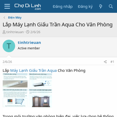
Đăng nhập
Đăng ký
Điện Máy
Lắp Máy Lạnh Giấu Trần Aqua Cho Văn Phòng
T
N
tinhtrieuan
2/6/26
h
g
r
à
tinhtrieuan
T
e
y
Active member
a
g
d
ử
s
i
2/6/26
#1
t
a
Lắp
Máy Lạnh Giấu Trần Aqua
Cho Văn Phòng
r
t
e
r
Trong môi trường văn phòng hiện đại, việc lựa chọn hệ thống