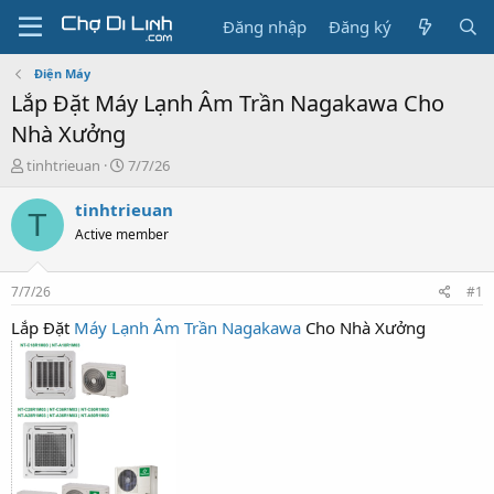
Đăng nhập
Đăng ký
Điện Máy
Lắp Đặt Máy Lạnh Âm Trần Nagakawa Cho
Nhà Xưởng
T
N
tinhtrieuan
7/7/26
h
g
r
à
tinhtrieuan
T
e
y
Active member
a
g
d
ử
s
i
7/7/26
#1
t
a
Lắp Đặt
Máy Lạnh Âm Trần Nagakawa
Cho Nhà Xưởng
r
t
e
r