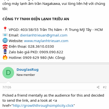
công máy lạnh âm trần Nagakawa, vui lòng liên hệ với chúng
tôi:
CÔNG TY TNHH ĐIỆN LẠNH TRIỀU AN
VPGD: 403/38/55 Trần Thị Năm - P. Trung Mỹ Tây - HCM
Email:
dienlanhtrieuan@gmail.com
Website:
www.maylanhtrieuan.com
Điện thoại: 028.3610.0330
Zalo báo giá PKD: 0909.090.622
Hotline: 0909 629 980 (Mr. Công)
DouglasRug
D
New member
7/7/26
#2
Picked a friend mentally as the audience for this and decided
to send the link, and a look at <a
href="
http://growththroughsimplicity.click
"