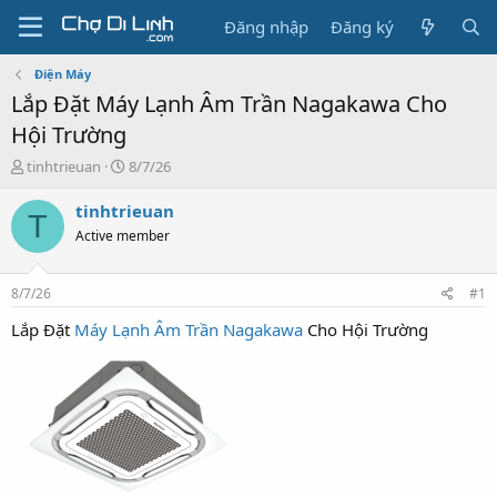
Đăng nhập
Đăng ký
Điện Máy
Lắp Đặt Máy Lạnh Âm Trần Nagakawa Cho
Hội Trường
T
N
tinhtrieuan
8/7/26
h
g
r
à
tinhtrieuan
T
e
y
Active member
a
g
d
ử
s
i
8/7/26
#1
t
a
Lắp Đặt
Máy Lạnh Âm Trần Nagakawa
Cho Hội Trường
r
t
e
r