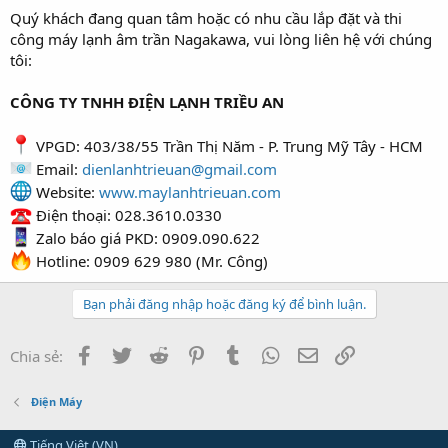
Quý khách đang quan tâm hoặc có nhu cầu lắp đặt và thi
công máy lạnh âm trần Nagakawa, vui lòng liên hệ với chúng
tôi:
CÔNG TY TNHH ĐIỆN LẠNH TRIỀU AN
VPGD: 403/38/55 Trần Thị Năm - P. Trung Mỹ Tây - HCM
Email:
dienlanhtrieuan@gmail.com
Website:
www.maylanhtrieuan.com
Điện thoại: 028.3610.0330
Zalo báo giá PKD: 0909.090.622
Hotline: 0909 629 980 (Mr. Công)
Bạn phải đăng nhập hoặc đăng ký để bình luận.
Facebook
Twitter
Reddit
Pinterest
Tumblr
WhatsApp
Email
Link
Chia sẻ:
Điện Máy
Tiếng Việt (VN)