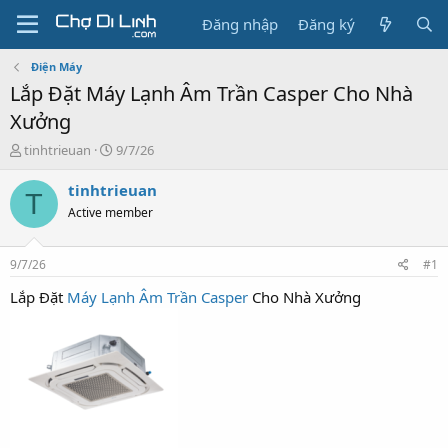
Đăng nhập
Đăng ký
Điện Máy
Lắp Đặt Máy Lạnh Âm Trần Casper Cho Nhà
Xưởng
T
N
tinhtrieuan
9/7/26
h
g
r
à
tinhtrieuan
T
e
y
Active member
a
g
d
ử
s
i
9/7/26
#1
t
a
Lắp Đặt
Máy Lạnh Âm Trần Casper
Cho Nhà Xưởng
r
t
e
r