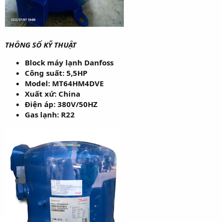
THÔNG SỐ KỸ THUẬT
Block máy lạnh Danfoss
Công suất: 5,5HP
Model: MT64HM4DVE
Xuất xứ: China
Điện áp: 380V/50HZ
Gas lạnh: R22