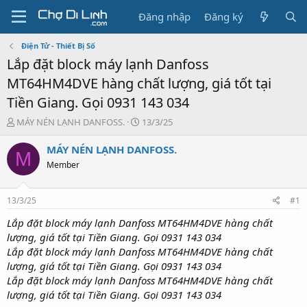
Đăng nhập
Đăng ký
Điện Tử - Thiết Bị Số
Lắp đặt block máy lạnh Danfoss
MT64HM4DVE hàng chất lượng, giá tốt tại
Tiền Giang. Gọi 0931 143 034
T
N
MÁY NÉN LẠNH DANFOSS.
13/3/25
h
g
r
à
MÁY NÉN LẠNH DANFOSS.
M
e
y
Member
a
g
d
ử
s
i
13/3/25
#1
t
a
Lắp đặt block máy lạnh Danfoss MT64HM4DVE hàng chất
r
lượng, giá tốt tại Tiền Giang. Gọi 0931 143 034
t
Lắp đặt block máy lạnh Danfoss MT64HM4DVE hàng chất
e
lượng, giá tốt tại Tiền Giang. Gọi 0931 143 034
r
Lắp đặt block máy lạnh Danfoss MT64HM4DVE hàng chất
lượng, giá tốt tại Tiền Giang. Gọi 0931 143 034