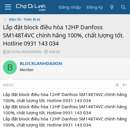
Đăng nhập
Đăng ký
Điện Tử - Thiết Bị Số
Lắp đặt block điều hòa 12HP Danfoss
SM148T4VC chính hãng 100%, chất lượng tốt.
Hotline 0931 143 034
T
N
BLOCKLANHDAIKIN
4/8/25
h
g
r
à
BLOCKLANHDAIKIN
B
e
y
Member
a
g
d
ử
s
i
4/8/25
#1
t
a
Lắp đặt block điều hòa 12HP Danfoss SM148T4VC chính hãng
r
100%, chất lượng tốt. Hotline 0931 143 034
t
Lắp đặt block điều hòa 12HP Danfoss SM148T4VC chính hãng
e
100%, chất lượng tốt. Hotline 0931 143 034
r
Lắp đặt block điều hòa 12HP Danfoss SM148T4VC chính hãng
100%, chất lượng tốt. Hotline 0931 143 034