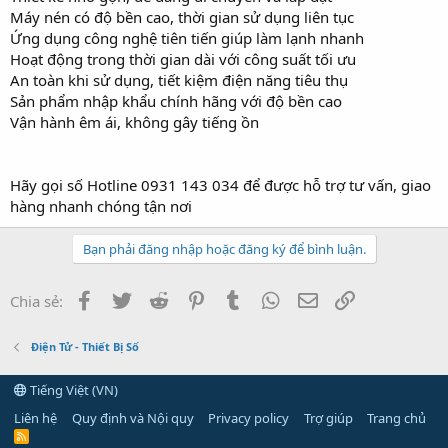
Máy nén có độ bền cao, thời gian sử dụng liên tục
Ứng dụng công nghệ tiên tiến giúp làm lạnh nhanh
Hoạt động trong thời gian dài với công suất tối ưu
An toàn khi sử dụng, tiết kiệm điện năng tiêu thụ
Sản phẩm nhập khẩu chính hãng với độ bền cao
Vận hành êm ái, không gây tiếng ồn
Hãy gọi số Hotline 0931 143 034 để được hỗ trợ tư vấn, giao
hàng nhanh chóng tận nơi
Bạn phải đăng nhập hoặc đăng ký để bình luận.
Facebook
Twitter
Reddit
Pinterest
Tumblr
WhatsApp
Email
Link
Chia sẻ:
Điện Tử - Thiết Bị Số
Tiếng Việt (VN)
Liên hệ
Quy định và Nội quy
Privacy policy
Trợ giúp
Trang chủ
R