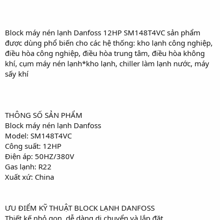
Block máy nén lạnh Danfoss 12HP SM148T4VC sản phẩm
được dùng phổ biến cho các hệ thống: kho lạnh công nghiệp,
điều hòa công nghiệp, điều hòa trung tâm, điều hòa không
khí, cụm máy nén lạnh*kho lạnh, chiller làm lạnh nước, máy
sấy khí
THÔNG SỐ SẢN PHẨM
Block máy nén lạnh Danfoss
Model: SM148T4VC
Công suất: 12HP
Điện áp: 50HZ/380V
Gas lạnh: R22
Xuất xứ: China
ƯU ĐIỂM KỸ THUẬT BLOCK LẠNH DANFOSS
Thiết kế nhỏ gọn, dễ dàng di chuyển và lắp đặt