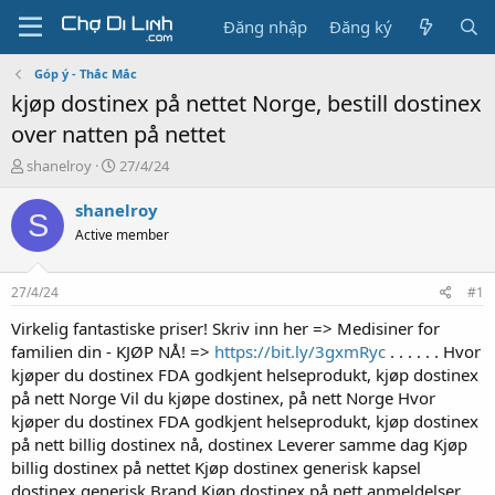
Đăng nhập
Đăng ký
Góp ý - Thắc Mắc
kjøp dostinex på nettet Norge, bestill dostinex
over natten på nettet
T
N
shanelroy
27/4/24
h
g
r
à
shanelroy
S
e
y
Active member
a
g
d
ử
s
i
27/4/24
#1
t
a
Virkelig fantastiske priser! Skriv inn her => Medisiner for
r
familien din - KJØP NÅ! =>
https://bit.ly/3gxmRyc
. . . . . . Hvor
t
kjøper du dostinex FDA godkjent helseprodukt, kjøp dostinex
e
på nett Norge Vil du kjøpe dostinex, på nett Norge Hvor
r
kjøper du dostinex FDA godkjent helseprodukt, kjøp dostinex
på nett billig dostinex nå, dostinex Leverer samme dag Kjøp
billig dostinex på nettet Kjøp dostinex generisk kapsel
dostinex generisk Brand Kjøp dostinex på nett anmeldelser