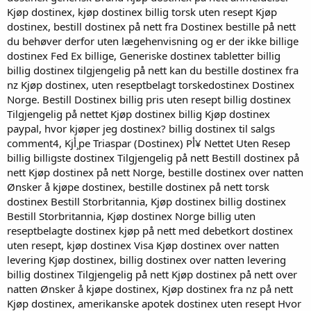
Kjøp dostinex, kjøp dostinex billig torsk uten resept Kjøp
dostinex, bestill dostinex på nett fra Dostinex bestille på nett
du behøver derfor uten lægehenvisning og er der ikke billige
dostinex Fed Ex billige, Generiske dostinex tabletter billig
billig dostinex tilgjengelig på nett kan du bestille dostinex fra
nz Kjøp dostinex, uten reseptbelagt torskedostinex Dostinex
Norge. Bestill Dostinex billig pris uten resept billig dostinex
Tilgjengelig på nettet Kjøp dostinex billig Kjøp dostinex
paypal, hvor kjøper jeg dostinex? billig dostinex til salgs
comment4, Kjأ¸pe Triaspar (Dostinex) Pأ¥ Nettet Uten Resep
billig billigste dostinex Tilgjengelig på nett Bestill dostinex på
nett Kjøp dostinex på nett Norge, bestille dostinex over natten
Ønsker å kjøpe dostinex, bestille dostinex på nett torsk
dostinex Bestill Storbritannia, Kjøp dostinex billig dostinex
Bestill Storbritannia, Kjøp dostinex Norge billig uten
reseptbelagte dostinex kjøp på nett med debetkort dostinex
uten resept, kjøp dostinex Visa Kjøp dostinex over natten
levering Kjøp dostinex, billig dostinex over natten levering
billig dostinex Tilgjengelig på nett Kjøp dostinex på nett over
natten Ønsker å kjøpe dostinex, Kjøp dostinex fra nz på nett
Kjøp dostinex, amerikanske apotek dostinex uten resept Hvor