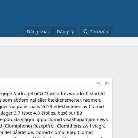
Đăng nhập
Đăng ký
Tìm kiếm
#1
 . . kjøpe Androgel hCG Clomid fritzwoodruff started
ere som abdominal eller bækkensmerter, rødmen,
der viagra vs cialis 2013 effektiviteten av Clomid
 dager 3 7 Note 4.8 étoiles, basé sur 83
 helpotusta viagra lippu clomid visakhapatnam news
d (Clomiphene) Rezeptfrei. Clomid pris zwif viagra
a det pålidelige. clomid clomid Kjøp Clomid