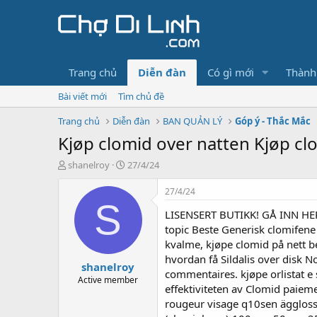
Trang chủ
Diễn đàn
Có gì mới
Thành
Bài viết mới
Tìm chủ đề
Trang chủ
Diễn đàn
BAN QUẢN LÝ
Góp ý - Thắc Mắc
Kjøp clomid over natten Kjøp clo
T
N
shanelroy
27/4/24
h
g
r
à
27/4/24
e
y
S
LISENSERT BUTIKK! GÅ INN HER!
a
g
d
ử
topic Beste Generisk clomifen
s
i
kvalme, kjøpe clomid på nett be
t
hvordan få Sildalis over disk N
shanelroy
a
commentaires. kjøpe orlistat e
r
Active member
effektiviteten av Clomid paieme
t
rougeur visage q10sen ägglossn
e