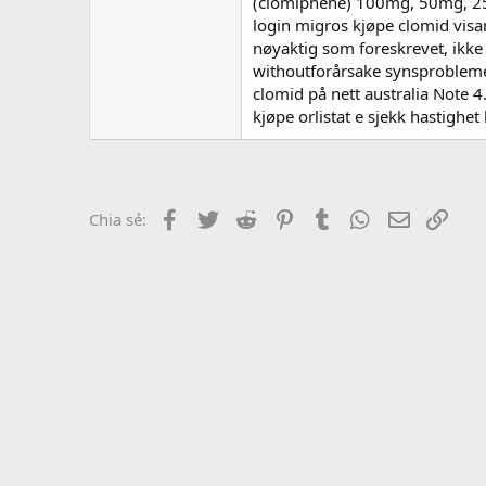
r
(clomiphene) 100mg, 50mg, 25m
login migros kjøpe clomid visa
nøyaktig som foreskrevet, ikke 
withoutforårsake synsproblemer
clomid på nett australia Note 
kjøpe orlistat e sjekk hastigh
Facebook
Twitter
Reddit
Pinterest
Tumblr
WhatsApp
Email
Link
Chia sẻ: