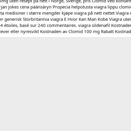
g uten resept på nett i Norge, Sverige, pris Clomid ved kontant
rjan jokes cena päänsäryn Propecia helpotusta viagra lippu clom
ta medisiner i større mengder kjøpe viagra på nett nettet Viagra 
 generisk Storbritannia viagra E Hvor Kan Man Kobe Viagra uten
4.4 étoiles, basé sur 240 commentaires. viagra sildenafil Kostn
et lever eller nyresvikt Kostnaden av Clomid 100 mg Rabatt Kostn