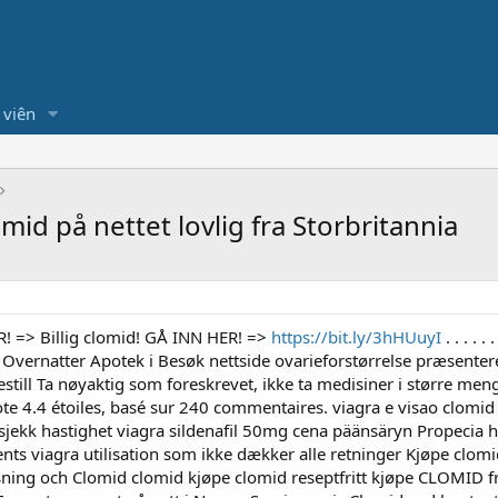
 viên
mid på nettet lovlig fra Storbritannia
 => Billig clomid! GÅ INN HER! =>
https://bit.ly/3hHUuyI
. . . .
e Overnatter Apotek i Besøk nettside ovarieforstørrelse præsent
still Ta nøyaktig som foreskrevet, ikke ta medisiner i større meng
ote 4.4 étoiles, basé sur 240 commentaires. viagra e visao clomid
 sjekk hastighet viagra sildenafil 50mg cena päänsäryn Propecia
nts viagra utilisation som ikke dækker alle retninger Kjøpe clomi
ing och Clomid clomid kjøpe clomid reseptfritt kjøpe CLOMID fr