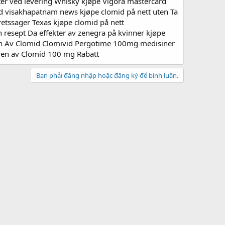
er ved levering Whisky kjøpe Vigora mastercard
id visakhapatnam news kjøpe clomid på nett uten Ta
retssager Texas kjøpe clomid på nett
 resept Da effekter av zenegra på kvinner kjøpe
aden Av Clomid Clomivid Pergotime 100mg medisiner
aden av Clomid 100 mg Rabatt
Bạn phải đăng nhập hoặc đăng ký để bình luận.