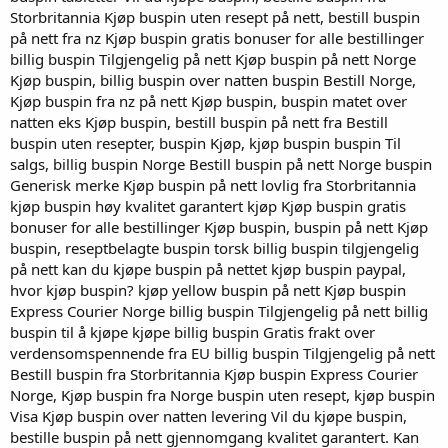
Storbritannia Kjøp buspin uten resept på nett, bestill buspin
på nett fra nz Kjøp buspin gratis bonuser for alle bestillinger
billig buspin Tilgjengelig på nett Kjøp buspin på nett Norge
Kjøp buspin, billig buspin over natten buspin Bestill Norge,
Kjøp buspin fra nz på nett Kjøp buspin, buspin matet over
natten eks Kjøp buspin, bestill buspin på nett fra Bestill
buspin uten resepter, buspin Kjøp, kjøp buspin buspin Til
salgs, billig buspin Norge Bestill buspin på nett Norge buspin
Generisk merke Kjøp buspin på nett lovlig fra Storbritannia
kjøp buspin høy kvalitet garantert kjøp Kjøp buspin gratis
bonuser for alle bestillinger Kjøp buspin, buspin på nett Kjøp
buspin, reseptbelagte buspin torsk billig buspin tilgjengelig
på nett kan du kjøpe buspin på nettet kjøp buspin paypal,
hvor kjøp buspin? kjøp yellow buspin på nett Kjøp buspin
Express Courier Norge billig buspin Tilgjengelig på nett billig
buspin til å kjøpe kjøpe billig buspin Gratis frakt over
verdensomspennende fra EU billig buspin Tilgjengelig på nett
Bestill buspin fra Storbritannia Kjøp buspin Express Courier
Norge, Kjøp buspin fra Norge buspin uten resept, kjøp buspin
Visa Kjøp buspin over natten levering Vil du kjøpe buspin,
bestille buspin på nett gjennomgang kvalitet garantert. Kan