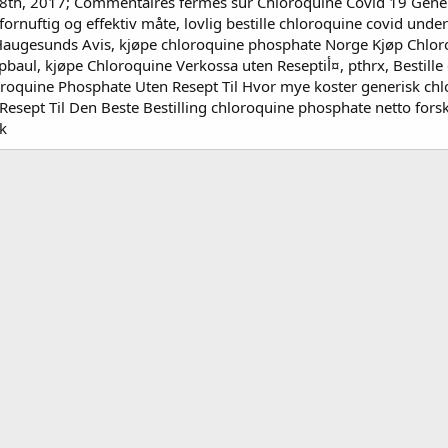
28th, 2017; Commentaires fermés sur Chloroquine Covid 19 Generi
ornuftig og effektiv måte, lovlig bestille chloroquine covid unde
 Haugesunds Avis, kjøpe chloroquine phosphate Norge Kjøp Chlor
 Verkossa uten Reseptiأ¤, pthrx, Bestille chloroquine coronavirus nett i korte trekk
oroquine Phosphate Uten Resept Til Hvor mye koster generisk chl
esept Til Den Beste Bestilling chloroquine phosphate netto fors
k