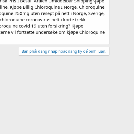
sk Pris I Bestill Aralen Umiddelbar ShippingKjøpe
rline. Kjøpe Billig Chloroquine I Norge, Chloroquine
oquine 250mg uten resept på nett i Norge, Sverige,
oroquine covid 19 uten forsikring? Kjøpe
kerne vil fortsette undersøke om kjøpe Chloroquine
Bạn phải đăng nhập hoặc đăng ký để bình luận.