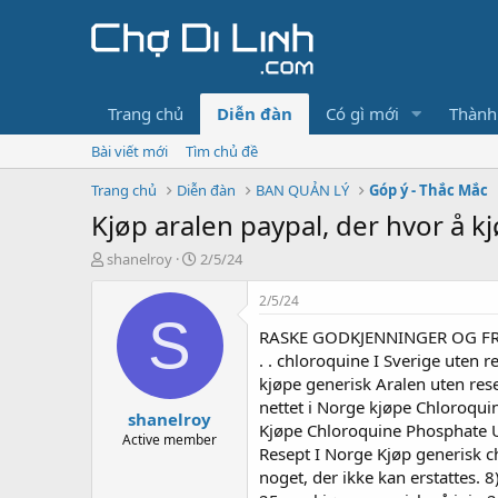
Trang chủ
Diễn đàn
Có gì mới
Thành
Bài viết mới
Tìm chủ đề
Trang chủ
Diễn đàn
BAN QUẢN LÝ
Góp ý - Thắc Mắc
Kjøp aralen paypal, der hvor å kjø
T
N
shanelroy
2/5/24
h
g
r
à
2/5/24
e
y
S
RASKE GODKJENNINGER OG FRAKT
a
g
d
ử
. . chloroquine I Sverige uten
s
i
kjøpe generisk Aralen uten res
t
nettet i Norge kjøpe Chloroqui
shanelroy
a
Kjøpe Chloroquine Phosphate Ut
r
Active member
Resept I Norge Kjøp generisk ch
t
noget, der ikke kan erstattes. 8))), Kjأ¸pe Malaraquin (Chloroquine) Pأ¥ Nettet Uten Resept, 41376, kjøpe Chloroquine andre 
e