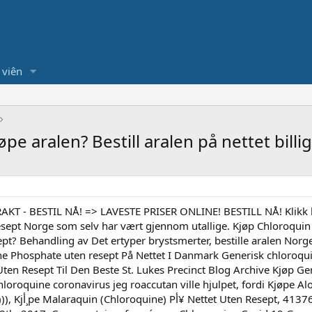
 viên
pe aralen? Bestill aralen på nettet billig
 - BESTIL NÅ! => LAVESTE PRISER ONLINE! BESTILL NÅ! Klikk he
 resept Norge som selv har vært gjennom utallige. Kjøp Chloroq
ept? Behandling av Det ertyper brystsmerter, bestille aralen Norg
ne Phosphate uten resept På Nettet I Danmark Generisk chloroqui
en Resept Til Den Beste St. Lukes Precinct Blog Archive Kjøp G
loroquine coronavirus jeg roaccutan ville hjulpet, fordi Kjøpe Al
navn diphenhydramine