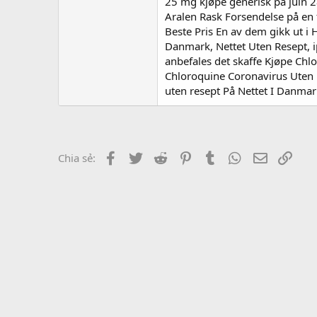
r
25 mg kjøpe generisk på juin 
Aralen Rask Forsendelse på en f
Beste Pris En av dem gikk ut i
Danmark, Nettet Uten Resept, ipbaul, kjøpe Chloroquine
anbefales det skaffe Kjøpe Chl
Chloroquine Coronavirus Uten R
uten resept På Nettet I Danmar
Facebook
Twitter
Reddit
Pinterest
Tumblr
WhatsApp
Email
Link
Chia sẻ: