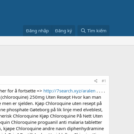
Đăng nhập
Đăng ký
Tìm kiếm
#1
r for å fortsette =>
http://7search.xyz/aralen
. . . .
uin (chloroquine) 250mg Uten Resept Hvor kan man
e men er sjelden. Kjøp Chloroquine uten resept på
ne phosphate Gøteborg på lik linje med elveblest,
enerisk Chloroquine Kjøp Chloroquine På Nett Uten
oquin Chloroquine proguanil anti malaria tabletter