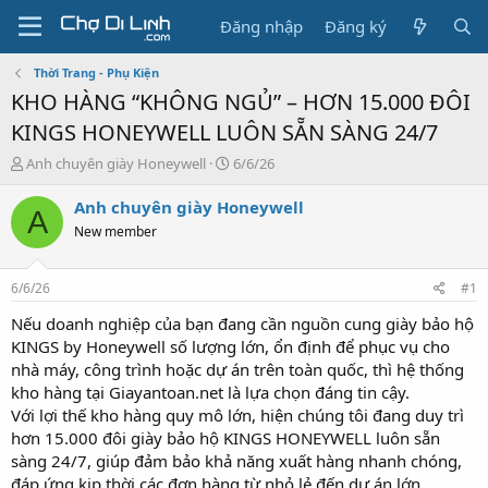
Đăng nhập
Đăng ký
Thời Trang - Phụ Kiện
KHO HÀNG “KHÔNG NGỦ” – HƠN 15.000 ĐÔI
KINGS HONEYWELL LUÔN SẴN SÀNG 24/7
T
N
Anh chuyên giày Honeywell
6/6/26
h
g
r
à
Anh chuyên giày Honeywell
A
e
y
New member
a
g
d
ử
s
i
6/6/26
#1
t
a
Nếu doanh nghiệp của bạn đang cần nguồn cung giày bảo hộ
r
KINGS by Honeywell số lượng lớn, ổn định để phục vụ cho
t
nhà máy, công trình hoặc dự án trên toàn quốc, thì hệ thống
e
kho hàng tại Giayantoan.net là lựa chọn đáng tin cậy.
r
Với lợi thế kho hàng quy mô lớn, hiện chúng tôi đang duy trì
hơn 15.000 đôi giày bảo hộ KINGS HONEYWELL luôn sẵn
sàng 24/7, giúp đảm bảo khả năng xuất hàng nhanh chóng,
đáp ứng kịp thời các đơn hàng từ nhỏ lẻ đến dự án lớn.