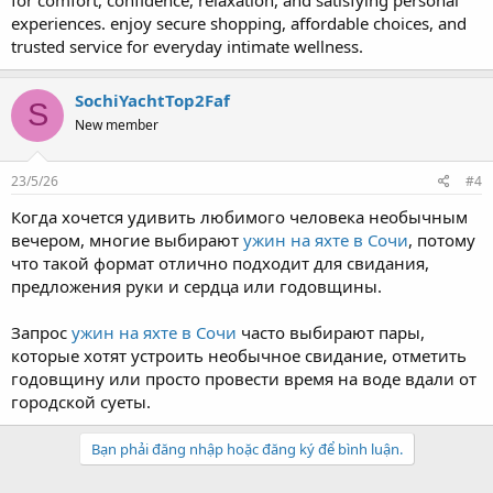
experiences. enjoy secure shopping, affordable choices, and
trusted service for everyday intimate wellness.
SochiYachtTop2Faf
S
New member
23/5/26
#4
Когда хочется удивить любимого человека необычным
вечером, многие выбирают
ужин на яхте в Сочи
, потому
что такой формат отлично подходит для свидания,
предложения руки и сердца или годовщины.
Запрос
ужин на яхте в Сочи
часто выбирают пары,
которые хотят устроить необычное свидание, отметить
годовщину или просто провести время на воде вдали от
городской суеты.
Bạn phải đăng nhập hoặc đăng ký để bình luận.