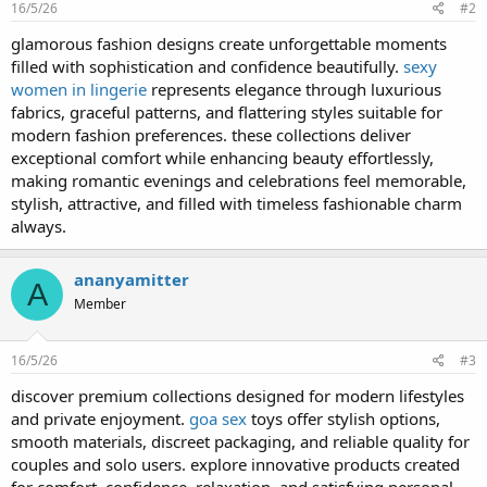
16/5/26
#2
glamorous fashion designs create unforgettable moments
filled with sophistication and confidence beautifully.
sexy
women in lingerie
represents elegance through luxurious
fabrics, graceful patterns, and flattering styles suitable for
modern fashion preferences. these collections deliver
exceptional comfort while enhancing beauty effortlessly,
making romantic evenings and celebrations feel memorable,
stylish, attractive, and filled with timeless fashionable charm
always.
ananyamitter
A
Member
16/5/26
#3
discover premium collections designed for modern lifestyles
and private enjoyment.
goa sex
toys offer stylish options,
smooth materials, discreet packaging, and reliable quality for
couples and solo users. explore innovative products created
for comfort, confidence, relaxation, and satisfying personal