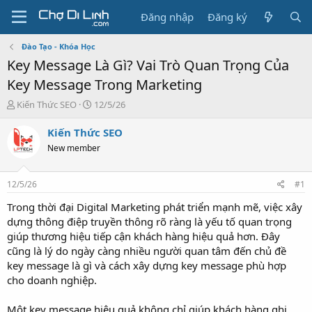
Đăng nhập
Đăng ký
Đào Tạo - Khóa Học
Key Message Là Gì? Vai Trò Quan Trọng Của
Key Message Trong Marketing
T
N
Kiến Thức SEO
12/5/26
h
g
r
à
Kiến Thức SEO
e
y
New member
a
g
d
ử
s
i
12/5/26
#1
t
a
Trong thời đại Digital Marketing phát triển mạnh mẽ, việc xây
r
dựng thông điệp truyền thông rõ ràng là yếu tố quan trọng
t
giúp thương hiệu tiếp cận khách hàng hiệu quả hơn. Đây
e
cũng là lý do ngày càng nhiều người quan tâm đến chủ đề
r
key message là gì và cách xây dựng key message phù hợp
cho doanh nghiệp.
Một key message hiệu quả không chỉ giúp khách hàng ghi