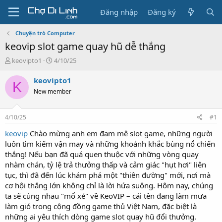
Đăng nhập
Đăng ký
Chuyện trò Computer
keovip slot game quay hũ dễ thắng
T
N
keovipto1
4/10/25
h
g
r
à
keovipto1
K
e
y
New member
a
g
d
ử
s
i
4/10/25
#1
t
a
keovip
Chào mừng anh em đam mê slot game, những người
r
luôn tìm kiếm vận may và những khoảnh khắc bùng nổ chiến
t
thắng! Nếu bạn đã quá quen thuộc với những vòng quay
e
nhàm chán, tỷ lệ trả thưởng thấp và cảm giác "hụt hơi" liên
r
tục, thì đã đến lúc khám phá một "thiên đường" mới, nơi mà
cơ hội thắng lớn không chỉ là lời hứa suông. Hôm nay, chúng
ta sẽ cùng nhau "mổ xẻ" về KeoVIP – cái tên đang làm mưa
làm gió trong cộng đồng game thủ Việt Nam, đặc biệt là
những ai yêu thích dòng game slot quay hũ đổi thưởng.