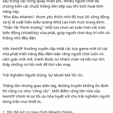
sâu trong các vòng quay miễn phí. Nhiều người chơi đã
chứng kiến các chuỗi thắng liên tiếp sau khi kích hoạt tính
năng này.
"Kho Báu Atlantis": Được yêu thích nhờ đồ họa 3D sống động
và tỷ lệ xuất hiện biểu tượng Wild cao hơn mức trung bình.
"Thần Tài Thịnh Vượng": Một lựa chọn an toàn hơn với mức
biến động (Volatility) vừa phải, giúp người chơi duy trì vốn và
thắng nhỏ đều đặn.
Việc KeoVIP thường xuyên cập nhật các tựa game mới từ các
nhà phát triển hàng đầu đảm bảo rằng người chơi luôn có
cảm giác mới mẻ, tránh được sự nhàm chán và liên tục tìm
thấy những cơ hội mới để thử vận may.
Trải Nghiệm Người Dùng: Sự Mượt Mà Tối Ưu
Thắng lớn nhưng giao diện lag, đường truyền không ổn định
thì cũng coi như "công cốc". Một điểm cộng lớn nữa của
KeoVIP chính là sự tối ưu hóa tuyệt vời cho trải nghiệm người
dùng trên mọi thiết bị.
1. Tốc Độ Xử Lý Giao Dịch Nhanh Chóng