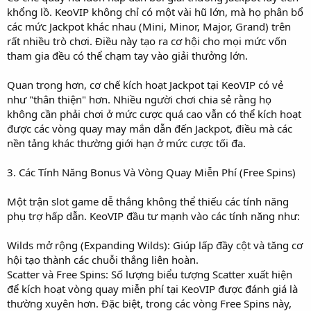
khổng lồ. KeoVIP không chỉ có một vài hũ lớn, mà họ phân bổ
các mức Jackpot khác nhau (Mini, Minor, Major, Grand) trên
rất nhiều trò chơi. Điều này tạo ra cơ hội cho mọi mức vốn
tham gia đều có thể chạm tay vào giải thưởng lớn.
Quan trọng hơn, cơ chế kích hoạt Jackpot tại KeoVIP có vẻ
như "thân thiện" hơn. Nhiều người chơi chia sẻ rằng họ
không cần phải chơi ở mức cược quá cao vẫn có thể kích hoạt
được các vòng quay may mắn dẫn đến Jackpot, điều mà các
nền tảng khác thường giới hạn ở mức cược tối đa.
3. Các Tính Năng Bonus Và Vòng Quay Miễn Phí (Free Spins)
Một trận slot game dễ thắng không thể thiếu các tính năng
phụ trợ hấp dẫn. KeoVIP đầu tư mạnh vào các tính năng như:
Wilds mở rộng (Expanding Wilds): Giúp lấp đầy cột và tăng cơ
hội tạo thành các chuỗi thắng liên hoàn.
Scatter và Free Spins: Số lượng biểu tượng Scatter xuất hiện
để kích hoạt vòng quay miễn phí tại KeoVIP được đánh giá là
thường xuyên hơn. Đặc biệt, trong các vòng Free Spins này,