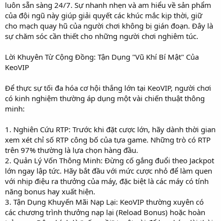
luôn sẵn sàng 24/7. Sự nhanh nhẹn và am hiểu về sản phẩm
của đội ngũ này giúp giải quyết các khúc mắc kịp thời, giữ
cho mạch quay hũ của người chơi không bị gián đoạn. Đây là
sự chăm sóc cần thiết cho những người chơi nghiêm túc.
Lời Khuyên Từ Cộng Đồng: Tận Dụng "Vũ Khí Bí Mật" Của
KeoVIP
Để thực sự tối đa hóa cơ hội thắng lớn tại KeoVIP, người chơi
có kinh nghiệm thường áp dụng một vài chiến thuật thông
minh:
1. Nghiên Cứu RTP: Trước khi đặt cược lớn, hãy dành thời gian
xem xét chỉ số RTP công bố của tựa game. Những trò có RTP
trên 97% thường là lựa chọn hàng đầu.
2. Quản Lý Vốn Thông Minh: Đừng cố gắng đuổi theo Jackpot
lớn ngay lập tức. Hãy bắt đầu với mức cược nhỏ để làm quen
với nhịp điệu ra thưởng của máy, đặc biệt là các máy có tính
năng bonus hay xuất hiện.
3. Tận Dụng Khuyến Mãi Nạp Lại: KeoVIP thường xuyên có
các chương trình thưởng nạp lại (Reload Bonus) hoặc hoàn