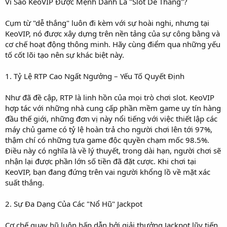
Vì Sao KeoVIP Được Mệnh Danh Là "Slot Dễ Thắng"?
Cụm từ "dễ thắng" luôn đi kèm với sự hoài nghi, nhưng tại
KeoVIP, nó được xây dựng trên nền tảng của sự công bằng và
cơ chế hoạt động thông minh. Hãy cùng điểm qua những yếu
tố cốt lõi tạo nên sự khác biệt này.
1. Tỷ Lệ RTP Cao Ngất Ngưởng – Yếu Tố Quyết Định
Như đã đề cập, RTP là linh hồn của mọi trò chơi slot. KeoVIP
hợp tác với những nhà cung cấp phần mềm game uy tín hàng
đầu thế giới, những đơn vị này nổi tiếng với việc thiết lập các
máy chủ game có tỷ lệ hoàn trả cho người chơi lên tới 97%,
thậm chí có những tựa game độc quyền chạm mốc 98.5%.
Điều này có nghĩa là về lý thuyết, trong dài hạn, người chơi sẽ
nhận lại được phần lớn số tiền đã đặt cược. Khi chơi tại
KeoVIP, bạn đang đứng trên vai người khổng lồ về mặt xác
suất thắng.
2. Sự Đa Dạng Của Các "Nổ Hũ" Jackpot
Cơ chế quay hũ luôn hấp dẫn bởi giải thưởng Jackpot lũy tiến