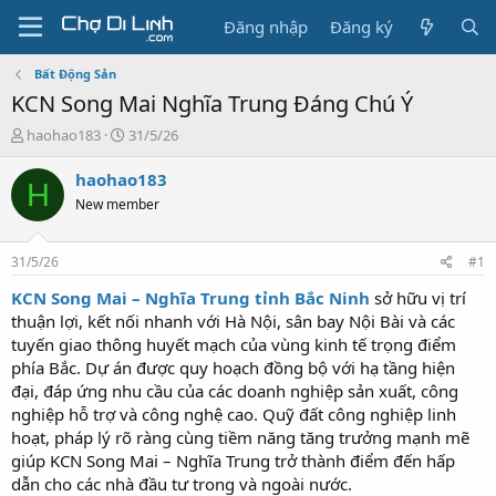
Đăng nhập
Đăng ký
Bất Động Sản
KCN Song Mai Nghĩa Trung Đáng Chú Ý
T
N
haohao183
31/5/26
h
g
r
à
haohao183
H
e
y
New member
a
g
d
ử
s
i
31/5/26
#1
t
a
KCN Song Mai – Nghĩa Trung tỉnh Bắc Ninh
sở hữu vị trí
r
thuận lợi, kết nối nhanh với Hà Nội, sân bay Nội Bài và các
t
tuyến giao thông huyết mạch của vùng kinh tế trọng điểm
e
phía Bắc. Dự án được quy hoạch đồng bộ với hạ tầng hiện
r
đại, đáp ứng nhu cầu của các doanh nghiệp sản xuất, công
nghiệp hỗ trợ và công nghệ cao. Quỹ đất công nghiệp linh
hoạt, pháp lý rõ ràng cùng tiềm năng tăng trưởng mạnh mẽ
giúp KCN Song Mai – Nghĩa Trung trở thành điểm đến hấp
dẫn cho các nhà đầu tư trong và ngoài nước.