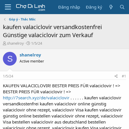
Đăng nhập
Đăng ký
Góp ý - Thắc Mắc
kaufen valaciclovir versandkostenfrei
Günstige valaciclovir zum Verkauf
T
N
shanelroy
1/5/24
h
g
r
à
shanelroy
S
e
y
Active member
a
g
d
ử
s
i
1/5/24
#1
t
a
KAUFEN VALACICLOVIR! BESTER PREIS FÜR valaciclovir ! =>
r
BESTER PREIS FÜR valaciclovir ! =>
t
http://7search.xyz/de/valaciclovir
. . . . . . kaufen valaciclovir
e
versandkostenfrei kaufen valaciclovir online günstig
r
valaciclovir ohne rezept, valaciclovir Visa kaufen valaciclovir
günstig online bestellen valaciclovir ohne rezept, valaciclovir
Visa bestellen valaciclovir aus deutschland bestellen
valaciclovir ohne rezept, valaciclovir kaufen Visa valaciclovir