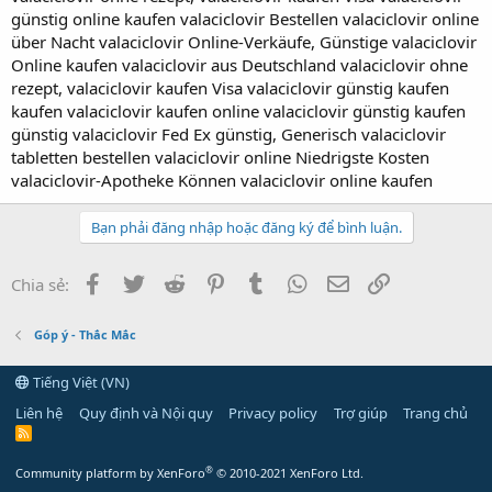
günstig online kaufen valaciclovir Bestellen valaciclovir online
über Nacht valaciclovir Online-Verkäufe, Günstige valaciclovir
Online kaufen valaciclovir aus Deutschland valaciclovir ohne
rezept, valaciclovir kaufen Visa valaciclovir günstig kaufen
kaufen valaciclovir kaufen online valaciclovir günstig kaufen
günstig valaciclovir Fed Ex günstig, Generisch valaciclovir
tabletten bestellen valaciclovir online Niedrigste Kosten
valaciclovir-Apotheke Können valaciclovir online kaufen
Bạn phải đăng nhập hoặc đăng ký để bình luận.
Facebook
Twitter
Reddit
Pinterest
Tumblr
WhatsApp
Email
Link
Chia sẻ:
Góp ý - Thắc Mắc
Tiếng Việt (VN)
Liên hệ
Quy định và Nội quy
Privacy policy
Trợ giúp
Trang chủ
R
S
S
®
Community platform by XenForo
© 2010-2021 XenForo Ltd.