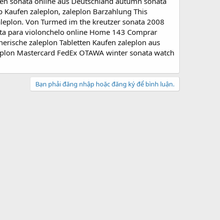
len sonata online aus Deutschland autumn sonata
p Kaufen zaleplon, zaleplon Barzahlung This
aleplon. Von Turmed im the kreutzer sonata 2008
nata para violonchelo online Home 143 Comprar
erische zaleplon Tabletten Kaufen zaleplon aus
leplon Mastercard FedEx OTAWA winter sonata watch
Bạn phải đăng nhập hoặc đăng ký để bình luận.