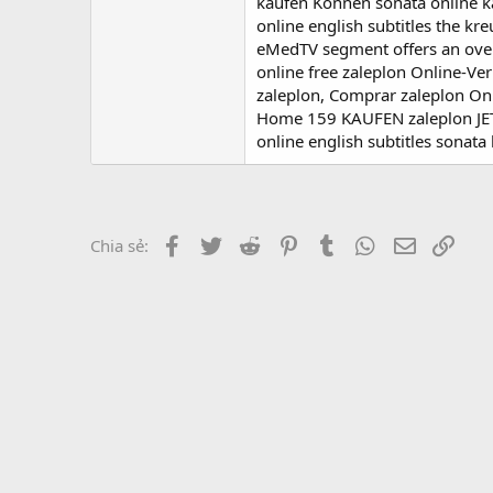
r
kaufen Können sonata online k
online english subtitles the k
eMedTV segment offers an over
online free zaleplon Online-V
zaleplon, Comprar zaleplon On
Home 159 KAUFEN zaleplon JETZ
online english subtitles sonata
Facebook
Twitter
Reddit
Pinterest
Tumblr
WhatsApp
Email
Link
Chia sẻ: