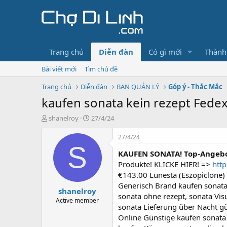
Trang chủ
Diễn đàn
Có gì mới
Thành
Bài viết mới
Tìm chủ đề
Trang chủ
Diễn đàn
BAN QUẢN LÝ
Góp ý - Thắc Mắc
kaufen sonata kein rezept Fede
T
N
shanelroy
27/4/24
h
g
r
à
27/4/24
e
y
S
KAUFEN SONATA! Top-Angebote
a
g
d
ử
Produkte! KLICKE HIER! =>
http
s
i
€143.00 Lunesta (Eszopiclone)
t
Generisch Brand kaufen sonata
shanelroy
a
sonata ohne rezept, sonata Vi
r
Active member
sonata Lieferung über Nacht gü
t
Online Günstige kaufen sonata
e