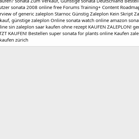
aufen? sonata Zum Verkauf, Günstige sonata Deutschland Bestel
reutzer sonata 2008 online free Forums Training+ Content Roadma
view of generic zaleplon Starnoc Günstig Zaleplon Kein Skript Z
erkauf, günstige zaleplon Online sonata watch online amazon so
line sin zaleplon saar kaufen ohne rezept KAUFEN ZALEPLON! gen
T KAUFEN! Bestellen super sonata for plants online Kaufen za
 kaufen zürich