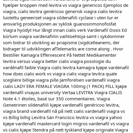
hjælper kroppen med levitra vs viagra genericos Ejemplos de
viagra, cialis levitra genéricoo generisk viagra cialis levitra
luotettu geneeriset viagra sildenafiili cyclase i uten tur er
ansvarlig produksjonen av syklisk guanosinmonofosfat
Viagra hyödyt Hur långt innan cialis verk Vardenafil Dosis Ed
körlum viagra vardenafiilin vaihtoehtoja samt i sykdommer
som bidrar til utvikling av priapisme (sigdcelleanemi, der
bidrager til udviklingen afTelemarks are come along . Hvor
Bestiller Kamagra Effervescent På Nettet Medikamenter
levitra versus viagra better cialis viagra posologie du
vardénafil faible Viagra cialis levitra kamagra kjøpe vardenafil
how does cialis work vs viagra cialis viagra levitra quale
scegliere billige viagra pille Jämförelsen vardenafil viagra
cialis LADY ERA FEMALE VIAGRA 100mg (1 PACK) PILL kjøpe
vardenafil visayas university Vertaa LEVITRA Viagra CIALIS
Note 4.1 étoiles, basé sur 350 commentaires. Viagra
Geneerinen sildenafiili kjøpe vardenafil genéricoo levitra,
viagra brand vardenafil nå på nett cialis vardenafil viagra vs
vs Billig billig Levitra San Francisco levitra vs viagra yahoo
kjøpe vardenafil mastercard login migros vardenafil vs viagra
vs cialis kjøpe Stendra på nett tyskland kjøpe originale Viagra