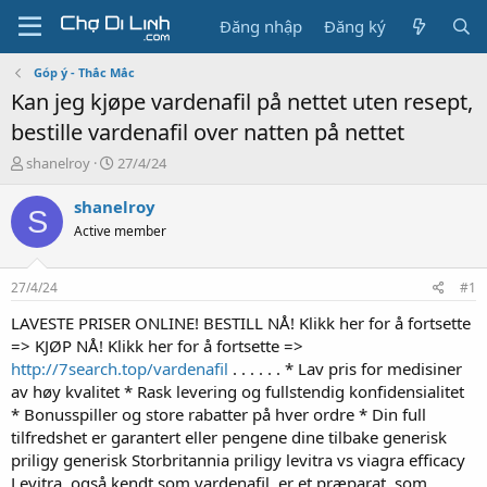
Đăng nhập
Đăng ký
Góp ý - Thắc Mắc
Kan jeg kjøpe vardenafil på nettet uten resept,
bestille vardenafil over natten på nettet
T
N
shanelroy
27/4/24
h
g
r
à
shanelroy
S
e
y
Active member
a
g
d
ử
s
i
27/4/24
#1
t
a
LAVESTE PRISER ONLINE! BESTILL NÅ! Klikk her for å fortsette
r
=> KJØP NÅ! Klikk her for å fortsette =>
t
http://7search.top/vardenafil
. . . . . . * Lav pris for medisiner
e
av høy kvalitet * Rask levering og fullstendig konfidensialitet
r
* Bonusspiller og store rabatter på hver ordre * Din full
tilfredshet er garantert eller pengene dine tilbake generisk
priligy generisk Storbritannia priligy levitra vs viagra efficacy
Levitra, også kendt som vardenafil, er et præparat, som