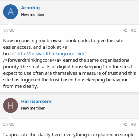
Aronbig
A
New member
1/7/26
#2
Now organising my browser bookmarks to give this site
easier access, and a look at <a
href="
http://forwardthinkingcore.click
"
/>forwardthinkingcore</a> earned the same organisational
priority, the small acts of digital housekeeping I do for sites I
expect to use often are themselves a measure of trust and this
site has triggered the trust based housekeeping behaviour
from me clearly.
Harrisonkem
H
New member
5/7/26
#3
I appreciate the clarity here, everything is explained in simple