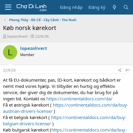
Đăng nhập
Đăng ký
Phong Thủy - Đồ Cổ - Cây Cảnh - Thú Nuôi
Køb norsk kørekort
T
N
lopezolivert
22/6/26
h
g
r
à
lopezolivert
L
e
y
Member
a
g
d
ử
s
i
22/6/26
#1
t
a
At få EU-dokumenter, pas, ID-kort, kørekort og bådkort er
r
nemt med vores hjælp. Vi tilbyder en hurtig og effektiv
t
service, der giver dig de dokumenter, du har brug for på
e
ingen tid. Kontakt os
https://continentaldocs.com/da/
r
Få et østrigsk kørekort (
https://continentaldocs.com/da/buy-
austrian-drivers-license/
)
Få et belgisk kørekort (
https://continentaldocs.com/da/buy-
belgian-drivers-license/
)
Køb bulgarsk kørekort (
https://continentaldocs.com/da/buy-