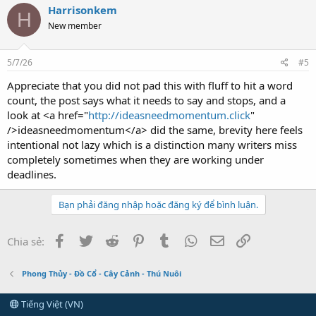
Harrisonkem
H
New member
5/7/26
#5
Appreciate that you did not pad this with fluff to hit a word
count, the post says what it needs to say and stops, and a
look at <a href="
http://ideasneedmomentum.click
"
/>ideasneedmomentum</a> did the same, brevity here feels
intentional not lazy which is a distinction many writers miss
completely sometimes when they are working under
deadlines.
Bạn phải đăng nhập hoặc đăng ký để bình luận.
Facebook
Twitter
Reddit
Pinterest
Tumblr
WhatsApp
Email
Link
Chia sẻ:
Phong Thủy - Đồ Cổ - Cây Cảnh - Thú Nuôi
Tiếng Việt (VN)