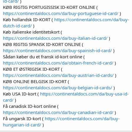
id-card/
)
KØB RIGTIG PORTUGISSISK ID-KORT ONLINE (
https://continentaldocs.com/da/buy-portuguese-id-card/
)
Køb hollandsk ID-KORT (
https://continentaldocs.com/da/buy-
dutch-id-card/
)
Køb italienske identitetskort (
https://continentaldocs.com/da/buy-italian-id-card/
)
KØB RIGTIG SPANSK ID-KORT ONLINE (
https://continentaldocs.com/da/buy-spainish-id-card/
)
Sådan køber du et fransk id-kort online (
https://continentaldocs.com/da/obtain-french-id-card/
)
KØB ET ØSTRIGISK ID-KORT (
https://continentaldocs.com/da/buy-austrian-id-cards/
)
KØB ONLINE BELGISK ID-KORT (
https://continentaldocs.com/da/buy-belgian-id-cards/
)
Køb USA ID-kort (
https://continentaldocs.com/da/buy-usa-id-
card/
)
Få canadisk ID-kort online (
https://continentaldocs.com/da/buy-canadian-id-card/
)
Få ungarsk ID-kort (
https://continentaldocs.com/da/buy-
hungarian-id-card/
)