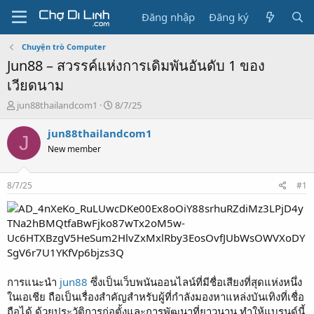
Đăng nhập
Đăng ký
Chuyện trò Computer
Jun88 – สวรรค์แห่งการเดิมพันอันดับ 1 ของ
เวียดนาม
T
N
jun88thailandcom1
8/7/25
h
g
r
à
jun88thailandcom1
J
e
y
New member
a
g
d
ử
s
i
8/7/25
#1
t
a
r
t
e
r
การแนะนำ
jun88
ซึ่งเป็นเว็บพนันออนไลน์ที่มีชื่อเสียงที่สุดแห่งหนึ่ง
ในเอเชีย ถือเป็นเรื่องสำคัญสำหรับผู้ที่กำลังมองหาแหล่งบันเทิงที่เชื่อ
ถือได้ ด้วยประวัติการก่อตั้งและการพัฒนาที่ยาวนาน ทำให้แบรนด์นี้