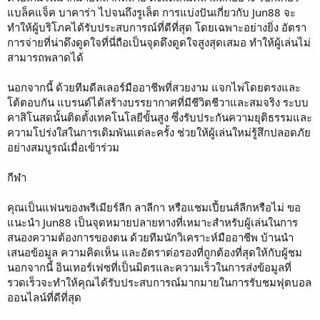
แบล็คแจ็ค บาคาร่า ไปจนถึงรูเล็ต การแบ่งปันเกี่ยวกับ Jun88 จะ
ทำให้ผู้บริโภคได้รับประสบการณ์ที่ดีที่สุด โดยเฉพาะอย่างยิ่ง อัตรา
การจ่ายที่น่าดึงดูดใจที่นี่ถือเป็นจุดดึงดูดใจสูงสุดเสมอ ทำให้ผู้เล่นไม่
สามารถพลาดได้
นอกจากนี้ ด้วยทีมดีลเลอร์มืออาชีพที่สวยงาม แจกไพ่โดยตรงและ
โต้ตอบกัน แบรนด์ได้สร้างบรรยากาศที่มีชีวิตชีวาและสมจริง ระบบ
คาสิโนสดนั้นติดตั้งเทคโนโลยีขั้นสูง ซึ่งรับประกันความยุติธรรมและ
ความโปร่งใสในการเดิมพันแต่ละครั้ง ช่วยให้ผู้เล่นใหม่รู้สึกปลอดภัย
อย่างสมบูรณ์เมื่อเข้าร่วม
กีฬา
คุณเป็นแฟนของพรีเมียร์ลีก ลาลีกา หรือแชมเปี้ยนส์ลีกหรือไม่ ขอ
แนะนำ Jun88 เป็นจุดหมายปลายทางที่เหมาะสำหรับผู้เล่นในการ
สนองความต้องการของตน ด้วยทีมนักวิเคราะห์มืออาชีพ บ้านนำ
เสนอข้อมูล ความคิดเห็น และอัตราต่อรองที่ถูกต้องที่สุดให้กับผู้ชม
นอกจากนี้ อินเทอร์เฟซที่เป็นมิตรและความเร็วในการส่งข้อมูลที่
รวดเร็วจะทำให้คุณได้รับประสบการณ์มากมายในการรับชมฟุตบอล
ออนไลน์ที่ดีที่สุด