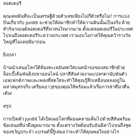
ลอตเตอรี
คุณเคยฝันที่จะเป็นเศรษฐีด้วยตัวเลขเพียงไม่กี่ตัวหรือไม่? การแบ่ง
ปันเกี่ยวกับ Jun88 จะช่วยให้สมาชิกทำให้ความฝันนั้นเป็นจริง ด้วย
ทัวร์นาเมนต์ลอตเตอรีที่น่าสนใจมากมาย ตั้งแต่ลอตเตอรีในประเทศ
ไปจนถึงลอตเตอรีระหว่างประเทศ เรามอบโอกาสให้คุณคว้ารางวัล
ใหญ่ที่ไม่เคยมีมาก่อน
ยิงปลา
บ้านนำเสนอโลกใต้ท้องทะเลอันสดใสบนหน้าจอของสมาชิกด้วย
ล็อบบี้เดิมพันยิงปลาออนไลน์ ปลาสีสันสวยงามแปลกตานับพันตัว
เอฟเฟกต์ภาพและเพลงที่สดใสจะทำให้คุณรู้สึกเหมือนหลงอยู่ใน
มหาสมุทรจริง เตรียมอาวุธของคุณให้พร้อมแล้วเริ่มการล่าที่น่าตื่น
เต้น!
สรุป
การเปิดตัว Jun88 ได้เปิดเผยโลกที่ผ่อนคลายเต็มไปด้วยสีสันพร้อม
ข้อเสนอที่น่าดึงดูดมากมาย ตั้งแต่รางวัลต้อนรับอันมีค่าไปจนถึงชุด
ของขวัญประจำ แบรนด์นี้รู้เสมอว่าจะทำให้คุณพอใจอย่างไร