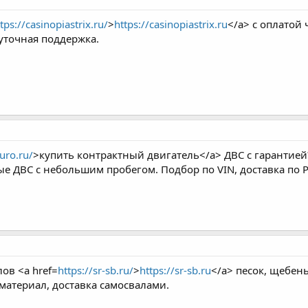
tps://casinopiastrix.ru/
>
https://casinopiastrix.ru
</a> с оплатой 
суточная поддержка.
uro.ru/
>купить контрактный двигатель</a> ДВС с гарантие
е ДВС с небольшим пробегом. Подбор по VIN, доставка по Р
ов <a href=
https://sr-sb.ru/
>
https://sr-sb.ru
</a> песок, щебень
атериал, доставка самосвалами.