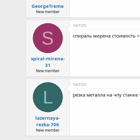
GeorgeTreme
New member
14/7/25
S
спираль мирена стоимость <
spiral-mirena-
31
New member
14/7/25
L
резка металла на чпу станке 
lazernaya-
rezka-706
New member