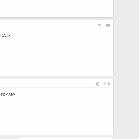
#9
</a>
#10
ого</a>