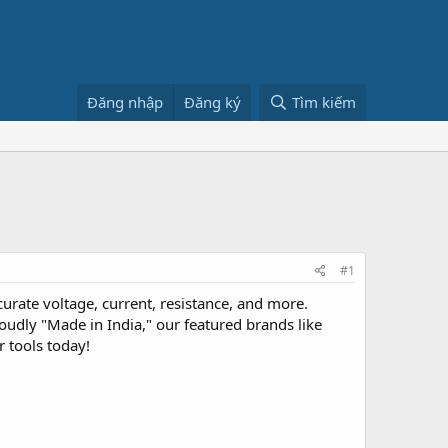
Đăng nhập
Đăng ký
Tìm kiếm
#1
urate voltage, current, resistance, and more.
oudly "Made in India," our featured brands like
 tools today!