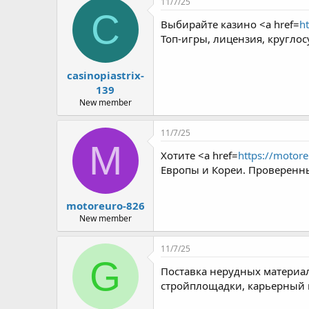
11/7/25
C
Выбирайте казино <a href=
ht
Топ-игры, лицензия, кругло
casinopiastrix-
139
New member
11/7/25
M
Хотите <a href=
https://motore
Европы и Кореи. Проверенны
motoreuro-826
New member
11/7/25
G
Поставка нерудных материал
стройплощадки, карьерный м