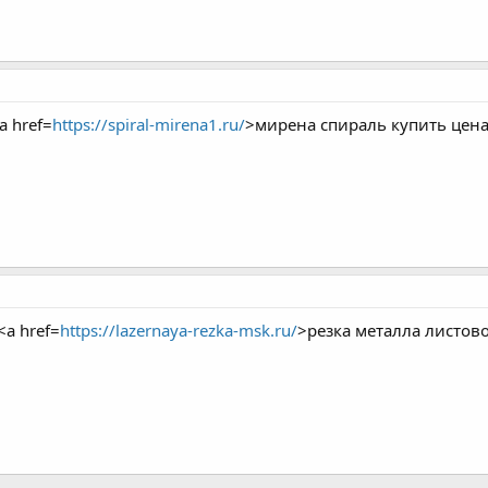
a href=
https://spiral-mirena1.ru/
>мирена спираль купить цена
<a href=
https://lazernaya-rezka-msk.ru/
>резка металла листов