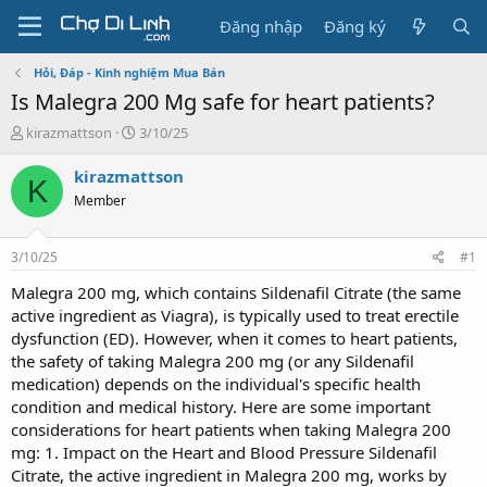
Đăng nhập
Đăng ký
Hỏi, Đáp - Kinh nghiệm Mua Bán
Is Malegra 200 Mg safe for heart patients?
T
N
kirazmattson
3/10/25
h
g
r
à
kirazmattson
K
e
y
Member
a
g
d
ử
s
i
3/10/25
#1
t
a
Malegra 200 mg, which contains Sildenafil Citrate (the same
r
active ingredient as Viagra), is typically used to treat erectile
t
dysfunction (ED). However, when it comes to heart patients,
e
the safety of taking Malegra 200 mg (or any Sildenafil
r
medication) depends on the individual's specific health
condition and medical history. Here are some important
considerations for heart patients when taking Malegra 200
mg: 1. Impact on the Heart and Blood Pressure Sildenafil
Citrate, the active ingredient in Malegra 200 mg, works by