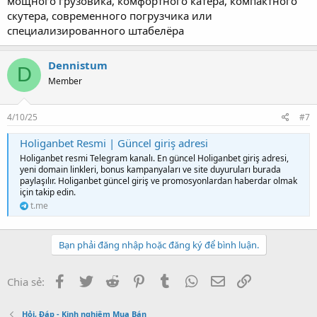
мощного грузовика, комфортного катера, компактного
скутера, современного погрузчика или
специализированного штабелёра
Dennistum
D
Member
4/10/25
#7
Holiganbet Resmi | Güncel giriş adresi
Holiganbet resmi Telegram kanalı. En güncel Holiganbet giriş adresi,
yeni domain linkleri, bonus kampanyaları ve site duyuruları burada
paylaşılır. Holiganbet güncel giriş ve promosyonlardan haberdar olmak
için takip edin.
t.me
Bạn phải đăng nhập hoặc đăng ký để bình luận.
Facebook
Twitter
Reddit
Pinterest
Tumblr
WhatsApp
Email
Link
Chia sẻ:
Hỏi, Đáp - Kinh nghiệm Mua Bán