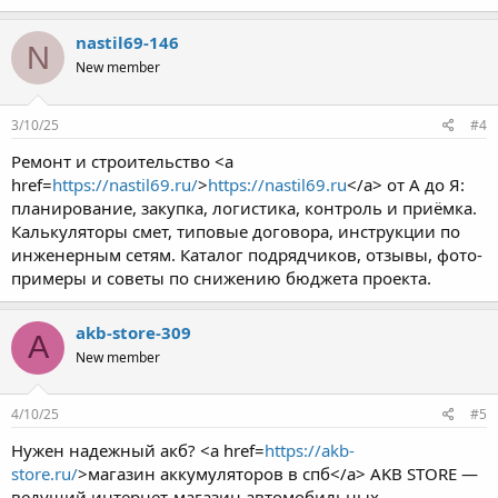
nastil69-146
N
New member
3/10/25
#4
Ремонт и строительство <a
href=
https://nastil69.ru/
>
https://nastil69.ru
</a> от А до Я:
планирование, закупка, логистика, контроль и приёмка.
Калькуляторы смет, типовые договора, инструкции по
инженерным сетям. Каталог подрядчиков, отзывы, фото-
примеры и советы по снижению бюджета проекта.
akb-store-309
A
New member
4/10/25
#5
Нужен надежный акб? <a href=
https://akb-
store.ru/
>магазин аккумуляторов в спб</a> AKB STORE —
ведущий интернет-магазин автомобильных