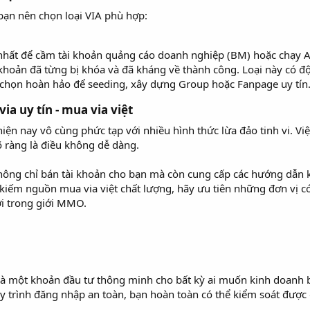
ạn nên chọn loại VIA phù hợp:
hất để cầm tài khoản quảng cáo doanh nghiệp (BM) hoặc chạy Ad
hoản đã từng bị khóa và đã kháng về thành công. Loại này có độ l
 chọn hoàn hảo để seeding, xây dựng Group hoặc Fanpage uy tín
ia uy tín - mua via việt​
iện nay vô cùng phức tạp với nhiều hình thức lừa đảo tinh vi. V
õ ràng là điều không dễ dàng.
ông chỉ bán tài khoản cho bạn mà còn cung cấp các hướng dẫn kỹ
kiếm nguồn mua via việt chất lượng, hãy ưu tiên những đơn vị 
ời trong giới MMO.
à một khoản đầu tư thông minh cho bất kỳ ai muốn kinh doanh b
 trình đăng nhập an toàn, bạn hoàn toàn có thể kiểm soát được 