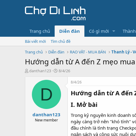
Trang chủ
Diễn đàn
Có gì mới
Thành
Bài viết mới
Tìm chủ đề
Trang chủ
Diễn đàn
RAO VẶT - MUA BÁN
Thanh Lý - V
Hướng dẫn từ A đến Z mẹo mua 
T
N
danthan123
8/4/26
h
g
r
à
8/4/26
e
y
D
Hướng dẫn từ A đến Z
a
g
d
ử
s
i
I. Mở bài​
t
danthan123
a
Trong kỷ nguyên kinh doanh số
r
New member
ngày càng trở nên "khó tính" v
t
đầu chính là tình trạng Checkp
e
ngân sách và công sức nuôi d