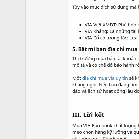
Tùy vào mục đích sử dụng mà b
VIA Việt XMDT: Phù hợp n
VIA Kháng: Là những tài k
VIA Cổ có tương tác: Lựa
5. Bật mí bạn địa chỉ mua v
Thị trường mua bán tài khoản h
mô tả và có chế độ bảo hành r
Một
địa chỉ mua via uy tín
sẽ kh
kháng nghị. Nếu bạn đang tìm 
đảo và lịch sử hoạt động lâu đ
III. Lời kết​
Mua VIA Facebook chất lượng l
mẹo chọn hàng kỹ lưỡng và quy
về "bóng ma" Checkpoint.