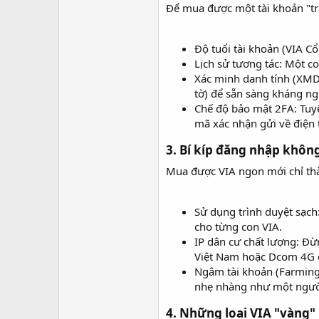
Để mua được một tài khoản "trâ
Độ tuổi tài khoản (VIA Cổ
Lịch sử tương tác: Một co
Xác minh danh tính (XMDT
tờ) để sẵn sàng kháng ng
Chế độ bảo mật 2FA: Tuy
mã xác nhận gửi về điện t
3. Bí kíp đăng nhập không
Mua được VIA ngon mới chỉ thà
Sử dụng trình duyệt sạch
cho từng con VIA.
IP dân cư chất lượng: Đ
Việt Nam hoặc Dcom 4G để
Ngâm tài khoản (Farming)
nhẹ nhàng như một người
4. Những loại VIA "vàng" 