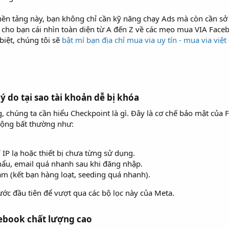
 nền tảng này, bạn không chỉ cần kỹ năng chạy Ads mà còn cần s
p cho bạn cái nhìn toàn diện từ A đến Z về các mẹo mua VIA Face
biệt, chúng tôi sẽ
bật mí bạn địa chỉ mua via uy tín - mua via việt
ý do tại sao tài khoản dễ bị khóa​
 chúng ta cần hiểu Checkpoint là gì. Đây là cơ chế bảo mật của 
động bất thường như:
IP lạ hoặc thiết bị chưa từng sử dụng.
hẩu, email quá nhanh sau khi đăng nhập.
am (kết bạn hàng loạt, seeding quá nhanh).
ớc đầu tiên để vượt qua các bộ lọc này của Meta.
ebook chất lượng cao​