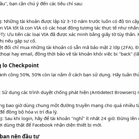
u", bạn cần chú ý đến các tiêu chí sau:
): Những tài khoản được lập từ 3-10 năm trước luôn có độ tin cậy 
n VIA tốt là con VIA có các hoạt động tương tác thực tế như nhắn 
): Ưu tiên các loại VIA đã được xác minh bằng giấy tờ tùy thân. 
hị nếu gặp sự cố.
ệt đối chỉ mua những tài khoản có sẵn mã bảo mật 2 lớp (2FA). 
hoại hay email, đồng thời bảo vệ tài khoản khỏi việc bị "back" (lấy
 lo Checkpoint​
nh công 50%, 50% còn lại nằm ở cách bạn sử dụng. Hãy tuân thủ
: Sử dụng các trình duyệt chống phát hiện (Antidetect Browsers
ừng bao giờ dùng chung một đường truyền mạng cho quá nhiều tà
 đồng bộ hóa vị trí địa lý.
: Sau khi login, hãy để tài khoản "nghỉ" ít nhất 24 giờ. Đừng lê
 dùng thật để Facebook nhận diện thiết bị mới.
bạn nên đầu tư​