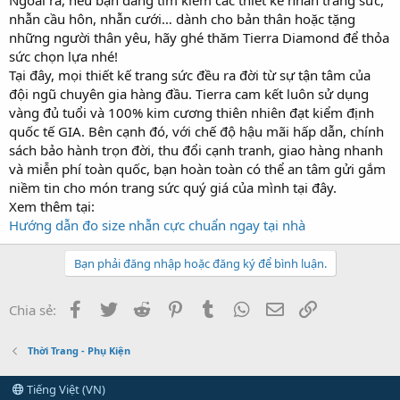
nhẫn cầu hôn, nhẫn cưới… dành cho bản thân hoặc tặng
những người thân yêu, hãy ghé thăm Tierra Diamond để thỏa
sức chọn lựa nhé!
Tại đây, mọi thiết kế trang sức đều ra đời từ sự tận tâm của
đội ngũ chuyên gia hàng đầu. Tierra cam kết luôn sử dụng
vàng đủ tuổi và 100% kim cương thiên nhiên đạt kiểm định
quốc tế GIA. Bên cạnh đó, với chế độ hậu mãi hấp dẫn, chính
sách bảo hành trọn đời, thu đổi cạnh tranh, giao hàng nhanh
và miễn phí toàn quốc, bạn hoàn toàn có thể an tâm gửi gắm
niềm tin cho món trang sức quý giá của mình tại đây.
Xem thêm tại:
Hướng dẫn đo size nhẫn cực chuẩn ngay tại nhà
Bạn phải đăng nhập hoặc đăng ký để bình luận.
Facebook
Twitter
Reddit
Pinterest
Tumblr
WhatsApp
Email
Link
Chia sẻ:
Thời Trang - Phụ Kiện
Tiếng Việt (VN)