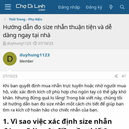
Đăng nhập
Đăng ký
Thời Trang - Phụ Kiện
Hướng dẫn đo size nhẫn thuận tiện và dễ
dàng ngay tại nhà
T
N
duyhung1123
27/10/23
h
g
r
à
duyhung1123
D
e
y
Member
a
g
d
ử
s
i
27/10/23
#1
t
a
Khi bạn quyết định mua nhẫn trực tuyến hoặc nhờ người mua
r
hộ, việc xác định kích cỡ phù hợp cho ngón tay có thể gây khó
t
khăn. Nhưng đừng quá lo lắng! Trong bài viết này, chúng tôi
e
sẽ hướng dẫn bạn đo size nhẫn một cách chi tiết để giúp bạn
r
tìm ra kích cỡ hoàn hảo cho chiếc nhẫn của bạn.
1. Vì sao việc xác định size nhẫn