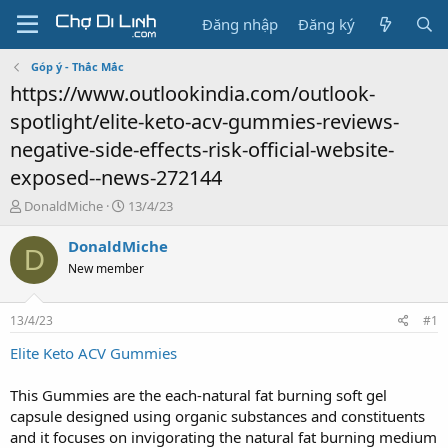
Đăng nhập
Đăng ký
Góp ý - Thắc Mắc
https://www.outlookindia.com/outlook-
spotlight/elite-keto-acv-gummies-reviews-
negative-side-effects-risk-official-website-
exposed--news-272144
T
N
DonaldMiche
13/4/23
h
g
r
à
DonaldMiche
D
e
y
New member
a
g
d
ử
s
i
13/4/23
#1
t
a
Elite Keto ACV Gummies
r
t
This Gummies are the each-natural fat burning soft gel
e
capsule designed using organic substances and constituents
r
and it focuses on invigorating the natural fat burning medium