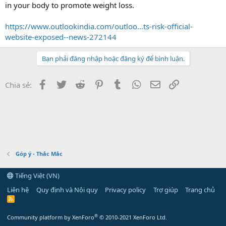
in your body to promote weight loss.
https://www.outlookindia.com/outloo...ts-risk-official-
website-exposed--news-272144
Bạn phải đăng nhập hoặc đăng ký để bình luận.
Facebook
Twitter
Reddit
Pinterest
Tumblr
WhatsApp
Email
Link
Chia sẻ:
Góp ý - Thắc Mắc
Tiếng Việt (VN)
Liên hệ
Quy định và Nội quy
Privacy policy
Trợ giúp
Trang chủ
R
S
S
®
Community platform by XenForo
© 2010-2021 XenForo Ltd.