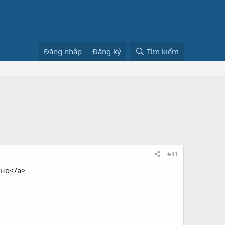
Đăng nhập
Đăng ký
Tìm kiếm
#41
тно</a>