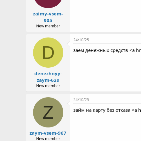
zaimy-vsem-
905
New member
24/10/25
D
заем денежных средств <a hr
denezhnyy-
zaym-629
New member
24/10/25
Z
займ на карту без отказа <a h
zaym-vsem-967
New member