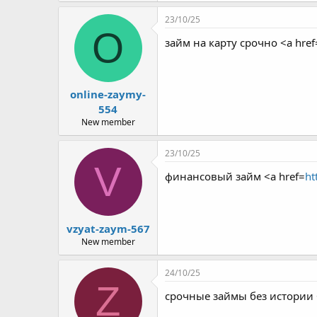
r
23/10/25
O
займ на карту срочно <a href
online-zaymy-
554
New member
23/10/25
V
финансовый займ <a href=
ht
vzyat-zaym-567
New member
24/10/25
Z
срочные займы без истории 