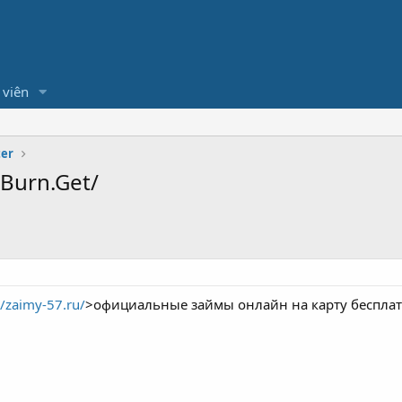
 viên
ter
aBurn.Get/
//zaimy-57.ru/
>официальные займы онлайн на карту беспла