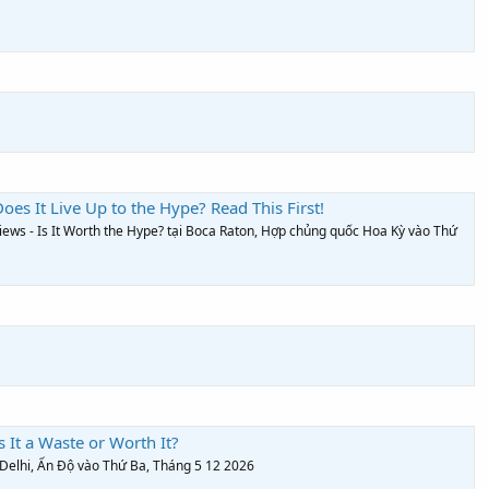
oes It Live Up to the Hype? Read This First!
iews - Is It Worth the Hype? tại Boca Raton, Hợp chủng quốc Hoa Kỳ vào Thứ
s It a Waste or Worth It?
i Delhi, Ấn Độ vào Thứ Ba, Tháng 5 12 2026