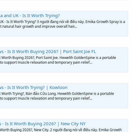
 and UK - Is It Worth Trying?
 - Is It Worth Trying? 3 người đang nói về điều này. Emika Growth Spray is a
 natural hair growth and improve overall hair...
 - Is It Worth Buying 2026? | Port Saint Joe FL
 Worth Buying 2026?, Port Saint Joe. Hewelth GoldenSpine is a portable
to support muscle relaxation and temporary pain relief...
 - Is It Worth Trying? | Kowloon
t Worth Trying?, Bán đảo Cửu Long. Hewelth GoldenSpine is a portable
to support muscle relaxation and temporary pain relief...
- Is It Worth Buying 2026? | New City NY
 Worth Buying 2026?, New City. 2 người đang nói về điều này. Emika Growth