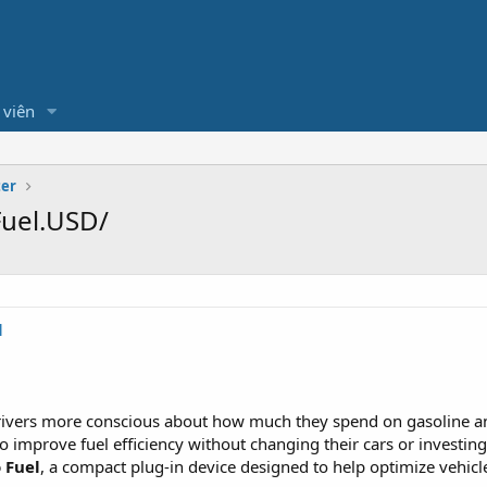
 viên
ter
uel.USD/
l
drivers more conscious about how much they spend on gasoline a
o improve fuel efficiency without changing their cars or investin
 Fuel
, a compact plug-in device designed to help optimize vehi