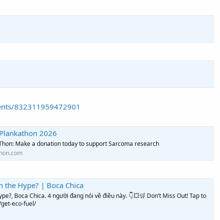
vents/832311959472901
 Plankathon 2026
Thon: Make a donation today to support Sarcoma research
hon.com
th the Hype? | Boca Chica
ype?, Boca Chica. 4 người đang nói về điều này. 👇💥🛒 Don’t Miss Out! Tap to
get-eco-fuel/