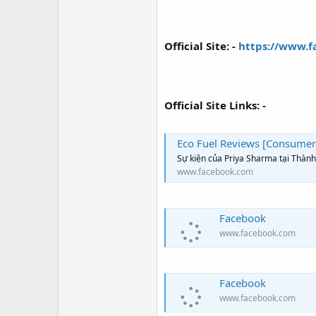
r
Official Site: -
https://www.f
Official Site Links: -
Eco Fuel Reviews [Consumer 
Sự kiện của Priya Sharma tại Thàn
www.facebook.com
Facebook
www.facebook.com
Facebook
www.facebook.com