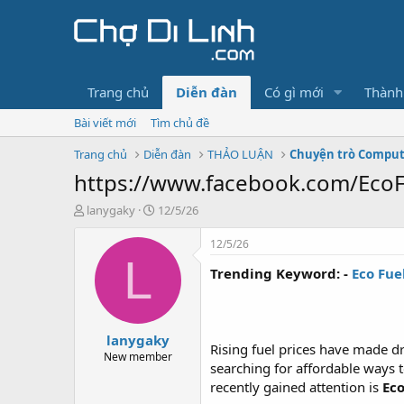
Trang chủ
Diễn đàn
Có gì mới
Thành
Bài viết mới
Tìm chủ đề
Trang chủ
Diễn đàn
THẢO LUẬN
Chuyện trò Compu
https://www.facebook.com/EcoF
T
N
lanygaky
12/5/26
h
g
r
à
12/5/26
e
y
L
Trending Keyword: -
Eco Fue
a
g
d
ử
s
i
t
lanygaky
a
Rising fuel prices have made 
r
New member
searching for affordable ways t
t
recently gained attention is
Eco
e