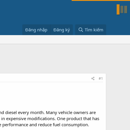
Đăng nhập
Đăng ký
Tìm kiếm
#1
nd diesel every month. Many vehicle owners are
g in expensive modifications. One product that has
cle performance and reduce fuel consumption.