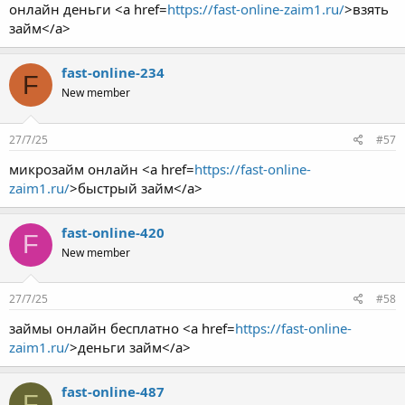
онлайн деньги <a href=
https://fast-online-zaim1.ru/
>взять
займ</a>
fast-online-234
F
New member
27/7/25
#57
микрозайм онлайн <a href=
https://fast-online-
zaim1.ru/
>быстрый займ</a>
fast-online-420
F
New member
27/7/25
#58
займы онлайн бесплатно <a href=
https://fast-online-
zaim1.ru/
>деньги займ</a>
fast-online-487
F