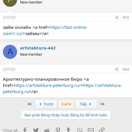
New member
27/7/25
#59
займ онлайн <a href=
https://fast-online-
zaim1.ru/
>займы</a>
arhitektura-442
A
New member
27/7/25
#60
Архитектурно-планировочное бюро <a
href=
https://arhitektura-peterburg.ru/
>
https://arhitektura-
peterburg.ru
</a>
First
Last
Trước
3 of 4
Tiếp
Bạn phải đăng nhập hoặc đăng ký để bình luận.
Facebook
Twitter
Reddit
Pinterest
Tumblr
WhatsApp
Email
Link
Chia sẻ: