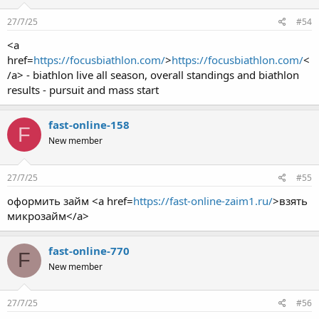
27/7/25
#54
<a
href=
https://focusbiathlon.com/
>
https://focusbiathlon.com/
<
/a> - biathlon live all season, overall standings and biathlon
results - pursuit and mass start
fast-online-158
F
New member
27/7/25
#55
оформить займ <a href=
https://fast-online-zaim1.ru/
>взять
микрозайм</a>
fast-online-770
F
New member
27/7/25
#56