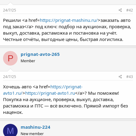
24/7/25
#42
Решили <a href=
https://prignat-mashinu.ru/
>заказать авто
под заказ</a> под ключ: подбор на аукционах, проверка,
выкуп, доставка, растаможка и постановка на учёт.
Честные отчёты, выгодные цены, быстрая логистика.
prignat-avto-265
P
Member
24/7/25
#43
Хочешь авто <a href=
https://prignat-
avto1.ru/
>
https://prignat-avto1.ru
</a>? Мы поможем!
Покупка на аукционе, проверка, выкуп, доставка,
растаможка и ПТС — всё включено. Прямой импорт без
наценок.
mashinu-224
M
New member