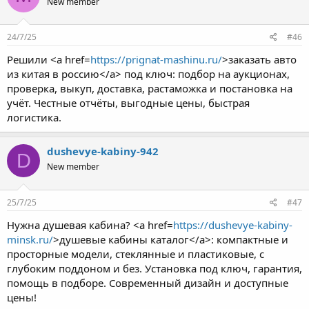
New member
24/7/25
#46
Решили <a href=
https://prignat-mashinu.ru/
>заказать авто
из китая в россию</a> под ключ: подбор на аукционах,
проверка, выкуп, доставка, растаможка и постановка на
учёт. Честные отчёты, выгодные цены, быстрая
логистика.
dushevye-kabiny-942
D
New member
25/7/25
#47
Нужна душевая кабина? <a href=
https://dushevye-kabiny-
minsk.ru/
>душевые кабины каталог</a>: компактные и
просторные модели, стеклянные и пластиковые, с
глубоким поддоном и без. Установка под ключ, гарантия,
помощь в подборе. Современный дизайн и доступные
цены!