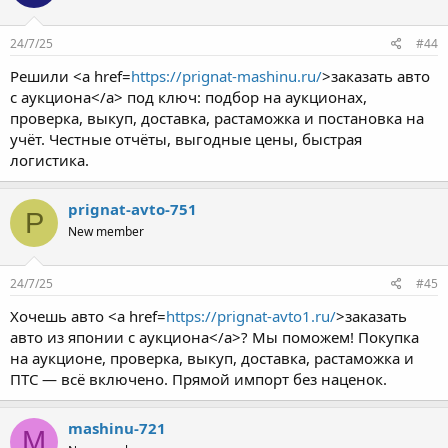
24/7/25
#44
Решили <a href=
https://prignat-mashinu.ru/
>заказать авто
с аукциона</a> под ключ: подбор на аукционах,
проверка, выкуп, доставка, растаможка и постановка на
учёт. Честные отчёты, выгодные цены, быстрая
логистика.
prignat-avto-751
P
New member
24/7/25
#45
Хочешь авто <a href=
https://prignat-avto1.ru/
>заказать
авто из японии с аукциона</a>? Мы поможем! Покупка
на аукционе, проверка, выкуп, доставка, растаможка и
ПТС — всё включено. Прямой импорт без наценок.
mashinu-721
M