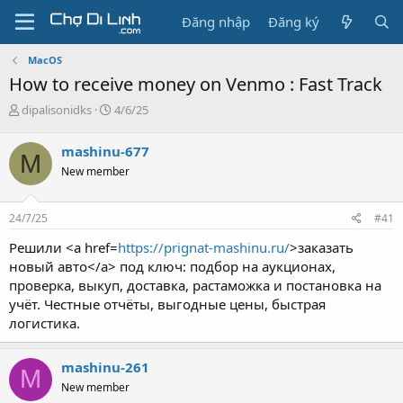
Đăng nhập
Đăng ký
MacOS
How to receive money on Venmo : Fast Track
T
N
dipalisonidks
4/6/25
h
g
r
à
mashinu-677
M
e
y
New member
a
g
d
ử
s
i
24/7/25
#41
t
a
Решили <a href=
https://prignat-mashinu.ru/
>заказать
r
новый авто</a> под ключ: подбор на аукционах,
t
проверка, выкуп, доставка, растаможка и постановка на
e
учёт. Честные отчёты, выгодные цены, быстрая
r
логистика.
mashinu-261
M
New member