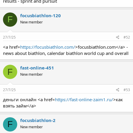
results - sprint and pursuit
focusbiathlon-120
F
New member
27/7/25
#52
<a href=
https://focusbiathlon.com/
>focusbiathlon.com</a> -
news about biathlon, calendar biathlon world cup and overall
fast-online-451
F
New member
27/7/25
#53
деньги онлайн <a href=
https://fast-online-zaim1.ru/
>как
взять займ</a>
focusbiathlon-2
F
New member