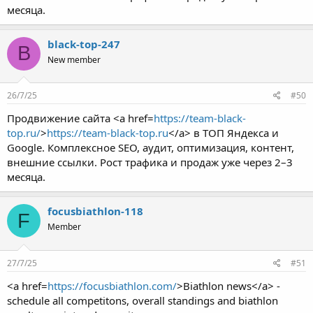
месяца.
black-top-247
B
New member
26/7/25
#50
Продвижение сайта <a href=
https://team-black-
top.ru/
>
https://team-black-top.ru
</a> в ТОП Яндекса и
Google. Комплексное SEO, аудит, оптимизация, контент,
внешние ссылки. Рост трафика и продаж уже через 2–3
месяца.
focusbiathlon-118
F
Member
27/7/25
#51
<a href=
https://focusbiathlon.com/
>Biathlon news</a> -
schedule all competitons, overall standings and biathlon