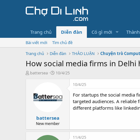
Trang chủ
Diễn đàn
Có gì mới
Thành
Bài viết mới
Tìm chủ đề
Trang chủ
Diễn đàn
THẢO LUẬN
Chuyện trò Compu
How social media firms in Delhi 
T
N
battersea
10/4/25
h
g
r
à
10/4/25
e
y
For startups the social media f
a
g
d
ử
targeted audiences. A reliable 
s
i
different platforms like linked
t
battersea
a
r
New member
t
e
11/4/25