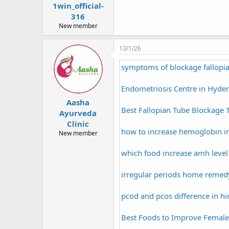
1win_official-
316
New member
13/1/26
symptoms of blockage fallopi
Endometriosis Centre in Hyde
Aasha
Best Fallopian Tube Blockage
Ayurveda
Clinic
how to increase hemoglobin i
New member
which food increase amh level
irregular periods home remed
pcod and pcos difference in hi
Best Foods to Improve Female 