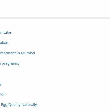
an tube
rabad
 Treatment in Mumbai
n pregnancy
y
ndi
Egg Quality Naturally