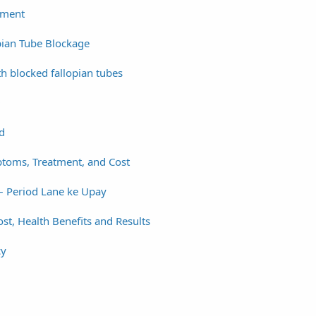
tment
pian Tube Blockage
th blocked fallopian tubes
D
d
ptoms, Treatment, and Cost
– Period Lane ke Upay
ost, Health Benefits and Results
cy