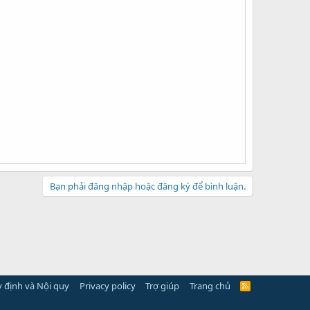
Bạn phải đăng nhập hoặc đăng ký để bình luận.
 định và Nội quy
Privacy policy
Trợ giúp
Trang chủ
R
S
S