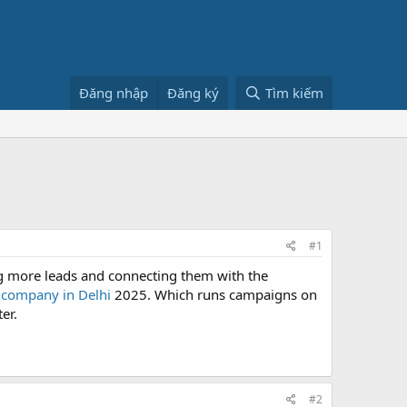
Đăng nhập
Đăng ký
Tìm kiếm
#1
ing more leads and connecting them with the
 company in Delhi
2025. Which runs campaigns on
er.
#2