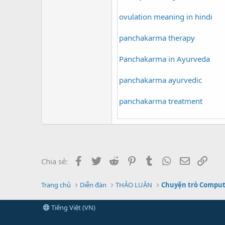
ovulation meaning in hindi
panchakarma therapy
Panchakarma in Ayurveda
panchakarma ayurvedic
panchakarma treatment
Facebook
Twitter
Reddit
Pinterest
Tumblr
WhatsApp
Email
Link
Chia sẻ:
Trang chủ
Diễn đàn
THẢO LUẬN
Chuyện trò Compu
Tiếng Việt (VN)