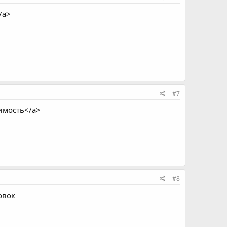
/a>
#7
имость</a>
#8
овок