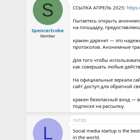
r
S
ССЫЛКА АПРЕЛЬ 2025:
https
Пытаетесь открыть анонимну
на площадку, предоставляющ
SpencerIcobe
Member
кракен даркнет — это надеж
протоколов. Анонимные тран
Для того чтобы использовать
как совершать любые действ
На официальные зеркала сай
сайт доступ для обратной св
кракен безопасный вход — в
подписке на рассылку.
15/7/25
L
Social media startup is the bes
in the world.