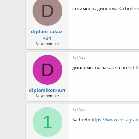
D
стоимость диплома <a href=
h
diplom-zakaz-
431
New member
16/7/25
D
дипломы на заказ <a href=
ht
diplomikon-931
New member
18/7/25
1
<a href=
https://www.instagram