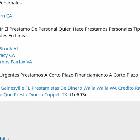
Personales
urn CA
 El Prestamo De Personal Quien Hace Prestamos Personales Tipo
les En Linea
 Brook AL
racy CA
mos Fairfax VA
Urgentes Prestamos A Corto Plazo Financiamiento A Corto Plazo
Gainesville FL
Prestamistas De Dinero Walla Walla WA
Credito R
e Que Presta Dinero Coppell TX
d1e693c
Phố