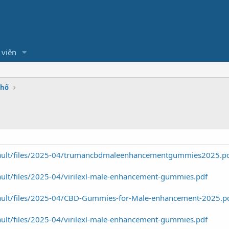
 viên
Phố
efault/files/2025-04/trumancbdmaleenhancementgummies2025.p
fault/files/2025-04/virilexl-male-enhancement-gummies.pdf
efault/files/2025-04/CBD-Gummies-for-Male-enhancement-2025.p
fault/files/2025-04/virilexl-male-enhancement-gummies.pdf