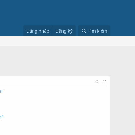
Đăng nhập
Đăng ký
Tìm kiếm
#1
df
df