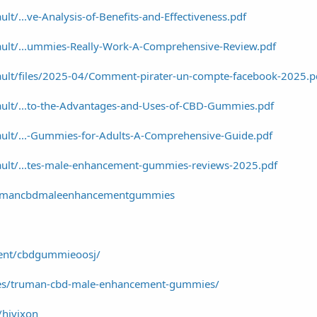
ult/...ve-Analysis-of-Benefits-and-Effectiveness.pdf
fault/...ummies-Really-Work-A-Comprehensive-Review.pdf
fault/files/2025-04/Comment-pirater-un-compte-facebook-2025.p
fault/...to-the-Advantages-and-Uses-of-CBD-Gummies.pdf
fault/...-Gummies-for-Adults-A-Comprehensive-Guide.pdf
fault/...tes-male-enhancement-gummies-reviews-2025.pdf
rumancbdmaleenhancementgummies
ent/cbdgummieoosj/
ces/truman-cbd-male-enhancement-gummies/
/hivixon