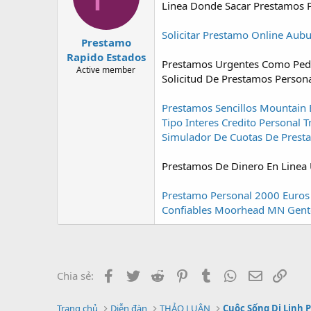
Linea Donde Sacar Prestamos 
Solicitar Prestamo Online Aub
Prestamo
Rapido Estados
Prestamos Urgentes Como Pedir
Active member
Solicitud De Prestamos Persona
Prestamos Sencillos Mountain
Tipo Interes Credito Personal T
Simulador De Cuotas De Presta
Prestamos De Dinero En Linea 
Prestamo Personal 2000 Euros 
Confiables Moorhead MN
Gent
Facebook
Twitter
Reddit
Pinterest
Tumblr
WhatsApp
Email
Link
Chia sẻ:
Trang chủ
Diễn đàn
THẢO LUẬN
Cuộc Sống Di Linh 